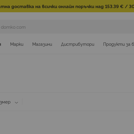
тна доставка на всички онлайн поръчки над 153.39 € / 30
я
Марки
Магазини
Дистрибутори
Продукти за 
змер