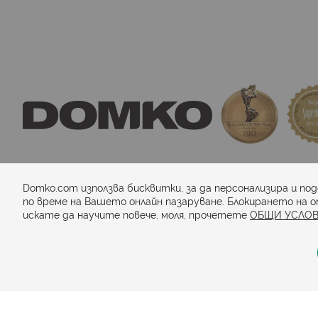
domkosport.com
 - подови покрития за спор
Domko.com използва бисквитки, за да персонализира и по
по време на Вашето онлайн пазаруване. Блокирането на о
искате да научите повече, моля, прочетете
ОБЩИ УСЛОВ
Начини на плащане:
© 2024. Всички права запазени.
Общи условия
Политика 