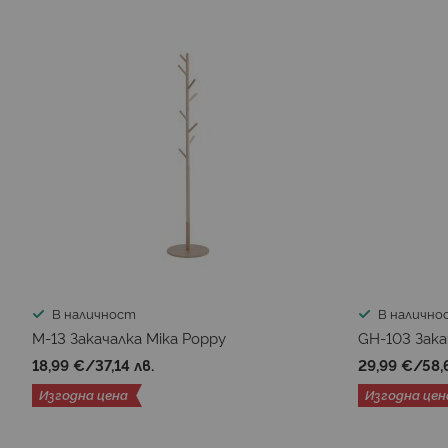
В наличност
В налично
M-13 Закачалка Mika Poppy
GH-103 Закач
18,99 €
/
37,14 лв.
29,99 €
/
58,
Изгодна цена
Изгодна цен