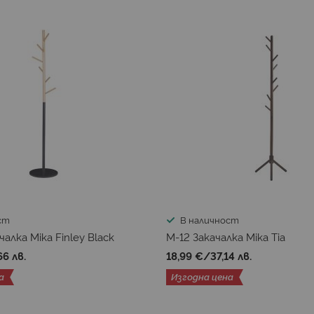
ст
В наличност
алка Mika Finley Black
M-12 Закачалка Mika Tia
66 лв.
18,99 €
/
37,14 лв.
а
Изгодна цена