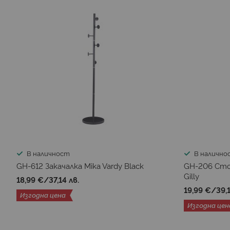
В наличност
В налично
GH-612 Закачалка Mika Vardy Black
GH-206 Сто
Gilly
18,99 €
/
37,14 лв.
19,99 €
/
39,
Изгодна цена
Изгодна цен