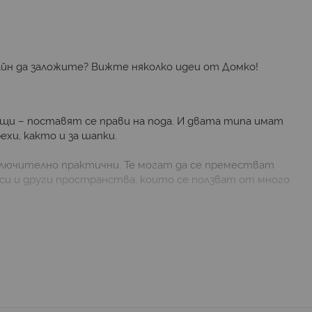
зайн да заложите? Вижте няколко идеи от Домко!
щи – поставят се прави на пода. И двата типа имат
хи, както и за шапки.
зключително практични. Те могат да се преместват
фиси и други пространства, които се ползват от много
а допълни обзавеждане в стил средиземноморска
ементи, които се намират на различна височина и
ернистичния интериор;