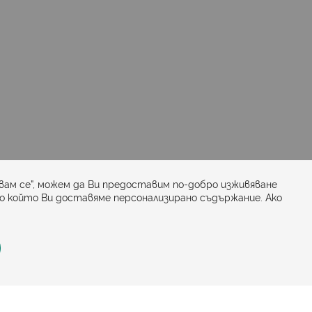
Последвайте ни:
вам се”, можем да Ви предоставим по-добро изживяване
по който Ви доставяме персонализирано съдържание. Ако
Политика за достъпност
Онлайн магазин от