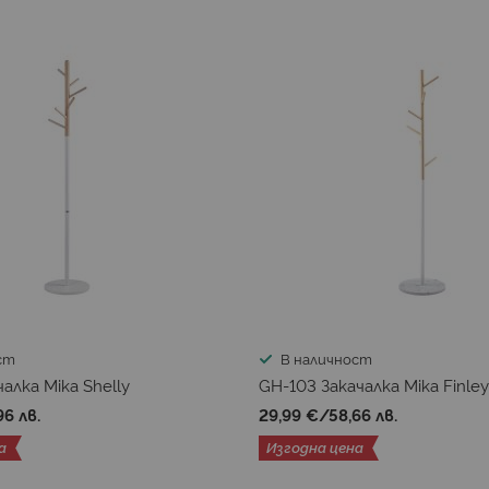
ст
В наличност
алка Mika Shelly
GH-103 Закачалка Mika Finley
96 лв.
29,99 €
/
58,66 лв.
а
Изгодна цена