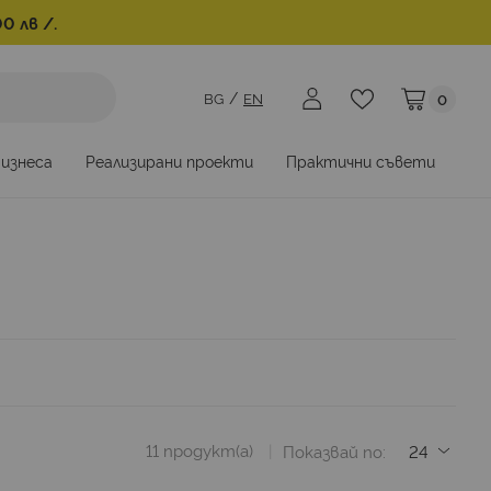
0 лв /.
BG
EN
0
Моята коли
бизнеса
Реализирани проекти
Практични съвети
11
продукт(а)
Показвай по