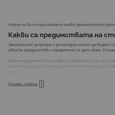
Нужна ли ви е класическата права закачалка като до
Какви са предимствата на ст
Закачалките за антре и за коридор могат да бъдат с
своите предимства и перфектно се допълват. Стоящит
Важно предимство на правите закачалки е, че са ста
навсякъде, където има нужда от тях. Много използван
хора.
Какви видове ще откриете в 
Покажи повече
Класически стоящи модели. Модерната класика с
романтика, както и такова, което е с максималн
Асиметрични модели. Предложенията напомнят в
подобно на клони, сочат в разностранни посоки