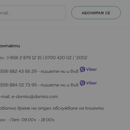
оложени асиметрично, но и тръбата, на която са
АБОНИРАМ СЕ
ор за помещения, в които е заложено на семпъл
онтакти
ел.:
(+359) 2 879 12 15
|
0700 420 02
|
*2002
да направят най-добрия избор за дома и офиса си. Без
 декорация, каталогът на компанията гарантира
+359) 882 43 66 29
 - пишете ни и във 
есоари. Тук винаги можете да се ориентирате за
+359) 884 02 73 99
 - пишете ни и във 
. Не пропускайте да се възползвате и от
-mail:
e-domko@domko.com
аботно време на отдел обслужване на клиенти:
он. - Пет. 09:00ч. - 18:00ч.