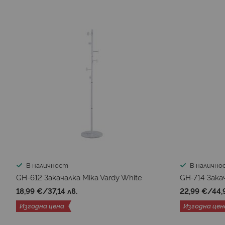
В наличност
В налично
GH-612 Закачалка Mika Vardy White
GH-714 Закач
18,99 €
/
37,14 лв.
22,99 €
/
44,
Изгодна цена
Изгодна цен