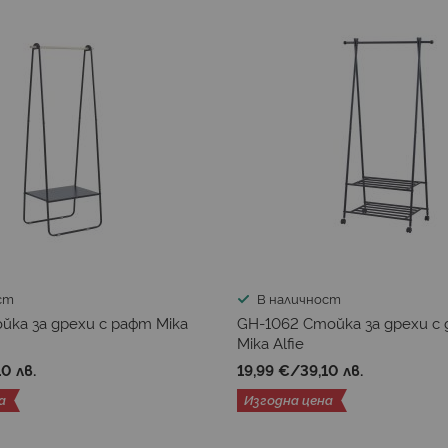
ст
В наличност
йка за дрехи с рафт Mika
GH-1062 Стойка за дрехи с
Mika Alfie
10 лв.
19,99 €
/
39,10 лв.
а
Изгодна цена