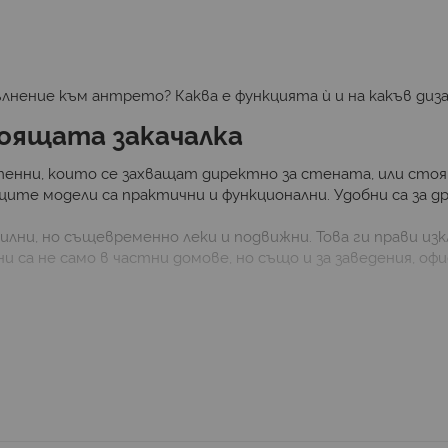
пълнение към антрето? Каква е функцията ѝ и на какъв ди
оящата закачалка
тенни, които се захващат директно за стената, или стоя
е модели са практични и функционални. Удобни са за дре
билни, но същевременно леки и подвижни. Това ги прави и
и са не само в частни домове, но също и за заведения, о
раздела
е вписва във всеки интериор. Този тип закачалка може д
о изчистен дизайн;
изията на дърво – с асиметрично поставени закачащи ел
. Този тип закачалки добавят авангарден акцент към мод