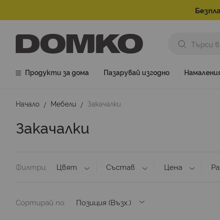
Безпла
Продукти за дома
Пазарувай изгодно
Намалени
Начало
Мебели
Закачалки
Закачалки
Филтри
Цвят
Състав
Цена
Ра
Сортирай по