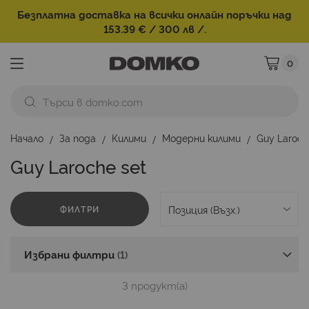
Безплатна доставка на всички онлайн поръчки над
153.39 € / 300 лв /.
0
Моята ко
Начало
За пода
Килими
Модерни килими
Guy Laroch
Guy Laroche set
ФИЛТРИ
Избрани филтри
3
продукт(а)