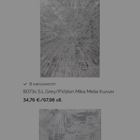
В наличност
8073c.S.L.Grey/P.Vizion Mika Melia Килим
34,76 €
/
67,98 лв.