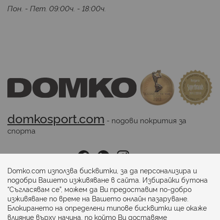
Пон. - Пет. 09:00ч. - 18:00ч.
domkosport.com
 - подови покрития за 
спорта
Последвайте ни:
Domko.com използва бисквитки, за да персонализира и
подобри Вашето изживяване в сайта. Избирайки бутона
“Съгласявам се”, можем да Ви предоставим по-добро
Начини на плащане:
изживяване по време на Вашето онлайн пазаруване.
Блокирането на определени типове бисквитки ще окаже
влияние върху начина, по който Ви доставяме