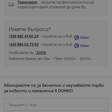
Транспорт
 - нашите професионалисти ще 
транспортират стоките до дома Ви.
Имате въпроси? 
+359 882 43 66 29
 - пишете ни и във 
+359 884 02 73 99
 - пишете ни и във 
Позвънете ни: 
*2002 
Работно време от Пон. - Пет. 09:00ч. - 18:00ч.
Абонирайте се за бюлетин и научавайте първи
за новости и намаления в DOMKO.