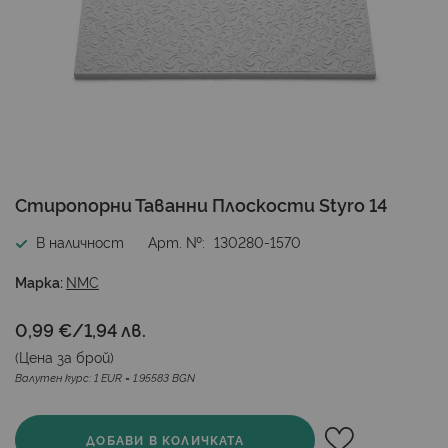
Преминете
Стиропорни Таванни Плоскости Styro 14
към
началото
В наличност
Арт. №
130280-1570
на
галерия
Марка:
NMC
със
снимки
0,99 €
/
1,94 лв.
(Цена за
брой
)
Валутен курс: 1 EUR = 1.95583 BGN
ДОБАВИ В КОЛИЧКАТА