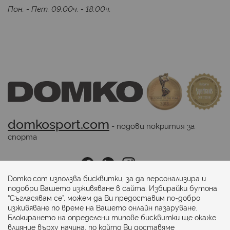
Пон. - Пет. 09:00ч. - 18:00ч.
domkosport.com
 - подови покрития за 
спорта
Последвайте ни:
Domko.com използва бисквитки, за да персонализира и
подобри Вашето изживяване в сайта. Избирайки бутона
“Съгласявам се”, можем да Ви предоставим по-добро
Начини на плащане:
изживяване по време на Вашето онлайн пазаруване.
Блокирането на определени типове бисквитки ще окаже
влияние върху начина, по който Ви доставяме