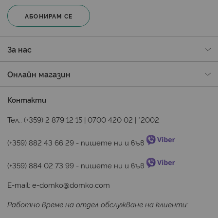
Протекторът е отлична възможност за
допълнителна защита за всяка
спалня
– основна или
АБОНИРАМ СЕ
за гости. А когато става дума за детските
креватчета, както и за леглата на възрастните,
които имат малки деца, той е задължителен
За нас
аксесоар.
Какво ще откриете в раздела
Онлайн магазин
С какво се отличават
Контакти
протекторите за матрак
Тел.:
(+359) 2 879 12 15
|
0700 420 02
|
*2002
различни размери. Имате избор между модели,
подходящи за разнообразни видове легла. Сред
(+359) 882 43 66 29
 - пишете ни и във 
предлаганите опции са:
70х140 см (подходящо за бебешко креватче);
(+359) 884 02 73 99
 - пишете ни и във 
90х200 см (стандартно единично легло);
E-mail:
e-domko@domko.com
140х200 см, 160х200 см (персон и половина);
Работно време на отдел обслужване на клиенти:
180х200 см (двойно легло);