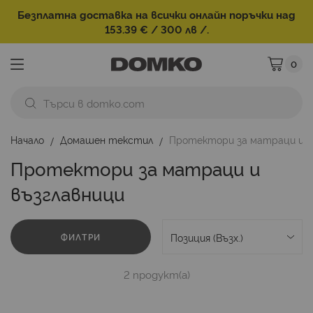
Безплатна доставка на всички онлайн поръчки над
153.39 € / 300 лв /.
0
Моята ко
Начало
Домашен текстил
Протектори за матраци и в
Протектори за матраци и
възглавници
ФИЛТРИ
2
продукт(а)