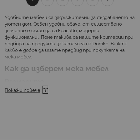
момента
Удобните мебели са задължителни за създаването на
уютен дом. Освен удобни обаче, от съществено
четете
значение е също да са красиви, модерни,
функционални… Поне такива са нашите критерии при
страница
подбора на продукти за каталога на Domko. Вижте
какво е добре да имате предвид при покупката на
мека мебел.
Как да изберем мека мебел
Размерите
Покажи повече
Макар и да изглежда логично да започнем оттук, все
пак нерядко се случват грешки, дължащите се
именно на некоректни мерки и сметки. Важно е да
измерите правилно свободното пространство, с
което разполагате, както и да предвидите
евентуалното място, което ще е нужно за
преминаване покрай отделните елементи от
интериора. Предназначението на меката мебел е да