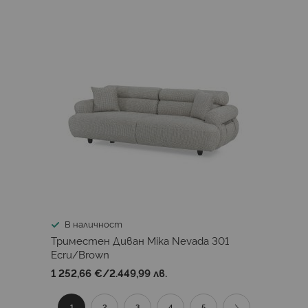
В наличност
Триместен Диван Mika Nevada 301
Ecru/Brown
1 252,66 €
/
2.449,99 лв.
Страница
В
Страница
Страница
Страница
Страница
Страница
Продължи
1
2
3
4
5