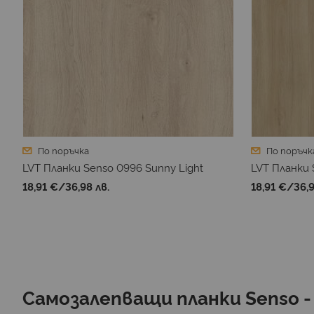
По поръчка
По поръчк
LVT Планки Senso 0996 Sunny Light
LVT Планки 
18,91 €
/
36,98 лв.
18,91 €
/
36,9
Самозалепващи планки Senso -