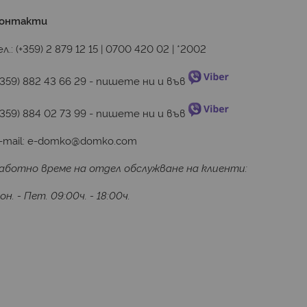
онтакти
ед. Със своята PU обработка на повърхността и 0,20
ел.:
(+359) 2 879 12 15
|
0700 420 02
|
*2002
ивост на удари, драскотини и други белези. Те са
ланки Senso са водоустойчиви и здрави и се
+359) 882 43 66 29
 - пишете ни и във 
+359) 884 02 73 99
 - пишете ни и във 
-mail:
e-domko@domko.com
та среда. Както при всички продукти на Gerflor,
. Изборът на винилови планки Gerflor е полезен не
аботно време на отдел обслужване на клиенти:
тали, олово, разтворители или токсични пластмаси.
он. - Пет. 09:00ч. - 18:00ч.
 среда.
 два формата: 177 x 1210 mm и 298 x 602 mm; тегло: