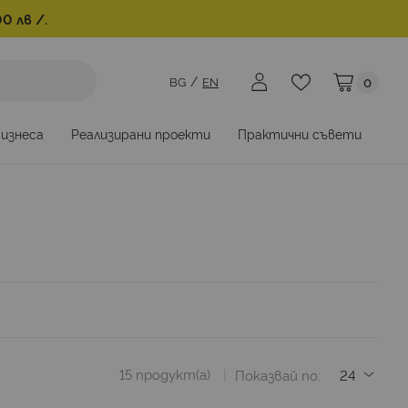
0 лв /.
BG
EN
0
Моята коли
бизнеса
Реализирани проекти
Практични съвети
15
продукт(а)
Показвай по