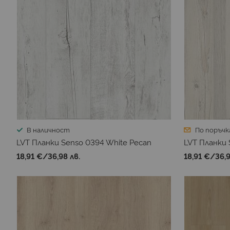
В наличност
По поръчк
LVT Планки Senso 0394 White Pecan
LVT Планки 
18,91 €
/
36,98 лв.
18,91 €
/
36,9