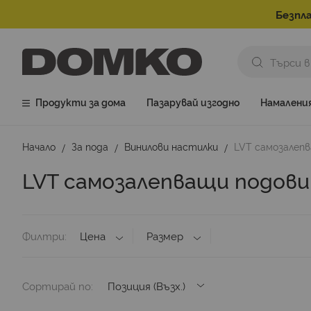
Безпла
Продукти за дома
Пазарувай изгодно
Намалени
Начало
За пода
Винилови настилки
LVT самозалеп
LVT самозалепващи подови
Филтри
Цена
Размер
Сортирай по