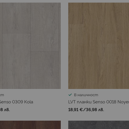
ст
В наличност
Senso 0309 Kola
LVT планки Senso 0018 Noyer
8 лв.
18,91 €
/
36,98 лв.