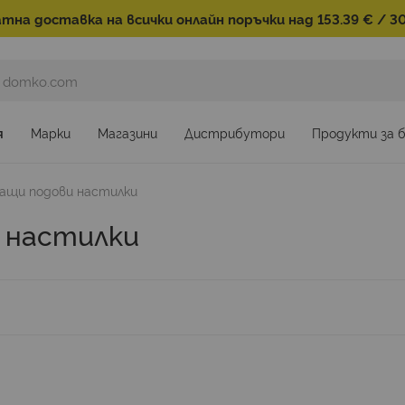
тна доставка на всички онлайн поръчки над 153.39 € / 30
я
Марки
Магазини
Дистрибутори
Продукти за 
ващи подови настилки
 настилки