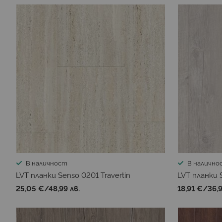
В наличност
В налично
LVT планки Senso 0201 Travertin
LVT планки 
25,05 €
/
48,99 лв.
18,91 €
/
36,9