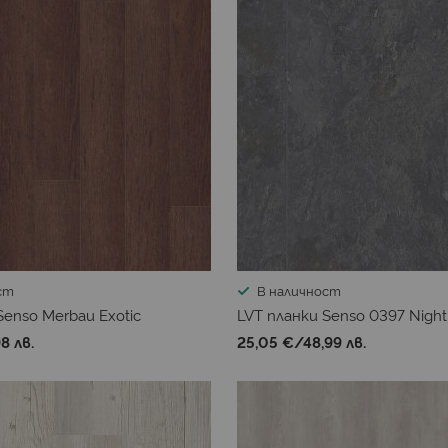
ст
В наличност
Senso Merbau Exotic
LVT планки Senso 0397 Night 
8 лв.
25,05 €
/
48,99 лв.