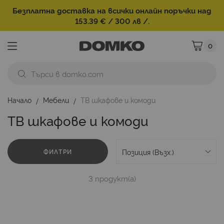
Безплатна доставка на всички онлайн поръчки над
153.39 € / 300 лв /.
0
Моята ко
Начало
Мебели
ТВ шкафове и комоди
ТВ шкафове и комоди
ФИЛТРИ
3
продукт(а)