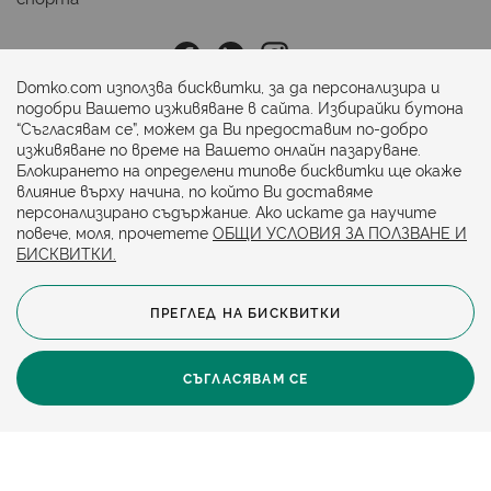
Последвайте ни:
Domko.com използва бисквитки, за да персонализира и
подобри Вашето изживяване в сайта. Избирайки бутона
“Съгласявам се”, можем да Ви предоставим по-добро
Начини на плащане:
изживяване по време на Вашето онлайн пазаруване.
Блокирането на определени типове бисквитки ще окаже
влияние върху начина, по който Ви доставяме
персонализирано съдържание. Ако искате да научите
повече, моля, прочетете
ОБЩИ УСЛОВИЯ ЗА ПОЛЗВАНЕ И
БИСКВИТКИ.
ПРЕГЛЕД НА БИСКВИТКИ
© 2024. Всички права запазени.
Общи условия
Политика за бисквитки
СЪГЛАСЯВАМ СЕ
Защита на личните данни
Карта на сайта
Политика за достъпност
Онлайн магазин от