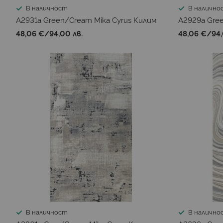
В наличност
В налично
A2931a Green/Cream Mika Cyrus Килим
A2929a Gre
48,06 €
/
94,00 лв.
48,06 €
/
94,
В наличност
В налично