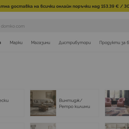
тна доставка на всички онлайн поръчки над 153.39 € / 30
я
Марки
Магазини
Дистрибутори
Продукти за 
ески
Винтидж/
Ретро килими