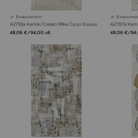
В наличност
В налично
A2791a Kemik/Cream Mika Cyrus Килим
A2787a Kemi
48,06 €
/
94,00 лв.
48,06 €
/
94,