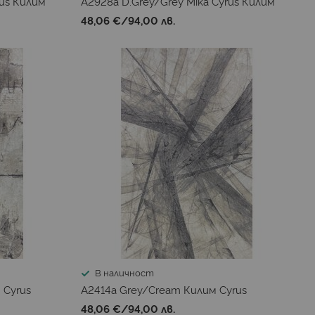
rus Килим
A2928a D.Grey/Grey Mika Cyrus Килим
48,06 €
/
94,00 лв.
В наличност
 Cyrus
A2414a Grey/Cream Килим Cyrus
48,06 €
/
94,00 лв.