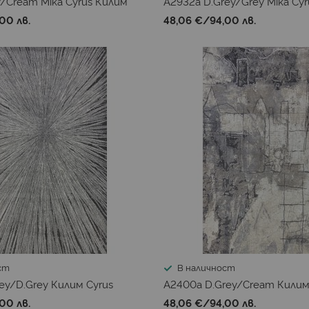
/Cream Mika Cyrus Килим
A2932a D.Grey/Grey Mika Cy
00 лв.
48,06 €
/
94,00 лв.
ст
В наличност
ey/D.Grey Килим Cyrus
A2400a D.Grey/Cream Килим
00 лв.
48,06 €
/
94,00 лв.