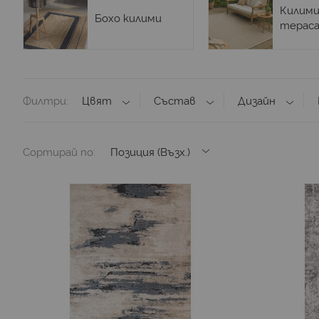
Килими
Бохо килими
терас
Филтри
Цвят
Състав
Дизайн
Сортирай по