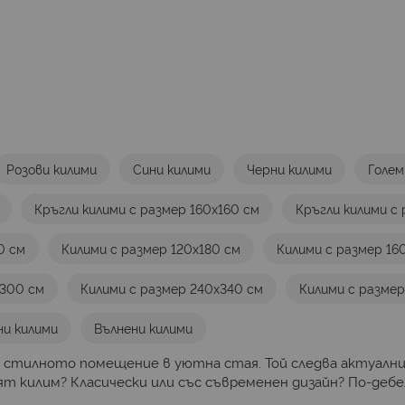
Розови килими
Сини килими
Черни килими
Голем
Кръгли килими с размер 160х160 см
Кръгли килими с
0 см
Килими с размер 120х180 см
Килими с размер 16
х300 см
Килими с размер 240х340 см
Килими с разме
ни килими
Вълнени килими
 стилното помещение в уютна стая. Той следва актуалн
 килим? Класически или със съвременен дизайн? По-дебел