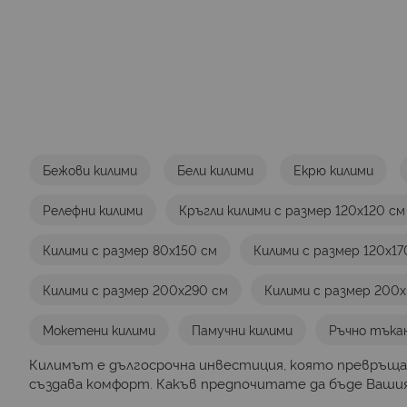
Бежови килими
Бели килими
Екрю килими
Релефни килими
Кръгли килими с размер 120х120 см
Килими с размер 80х150 см
Килими с размер 120х17
Килими с размер 200х290 см
Килими с размер 200
Мокетени килими
Памучни килими
Ръчно тъка
Килимът е дългосрочна инвестиция, която превръща
създава комфорт. Какъв предпочитате да бъде Вашият