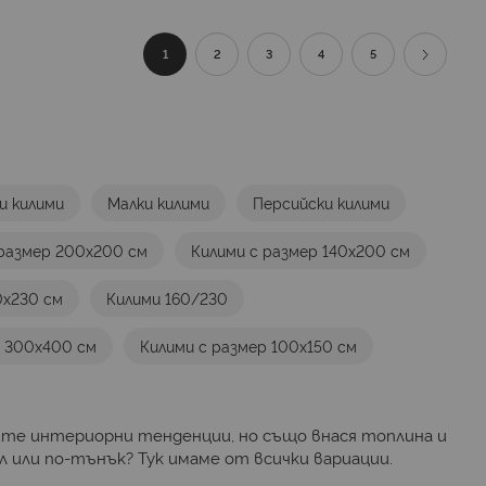
Страница
В момента четете страница
Страница
Страница
Страница
Страница
Страниц
Продълж
1
2
3
4
5
и килими
Малки килими
Персийски килими
 размер 200х200 см
Килими с размер 140х200 см
0х230 см
Килими 160/230
р 300х400 см
Килими с размер 100х150 см
ите интериорни тенденции, но също внася топлина и
 или по-тънък? Тук имаме от всички вариации.