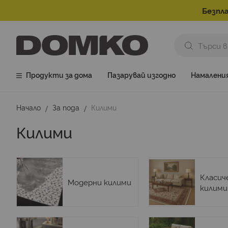
Безпла
Продукти за дома
Пазарувай изгодно
Намалени
Начало
За пода
Килими
Килими
Класич
Модерни килими
килими