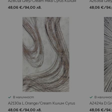
A2801a Grey/Cream Mika Cyrus Килим
A2636a Grey
48,06 €
/
94,00 лв.
48,06 €
/
94,
В наличност
В налично
A2130a L.Orange/Cream Килим Cyrus
A2424a D.Gr
48,06 €
/
94,00 лв.
48,06 €
/
94,