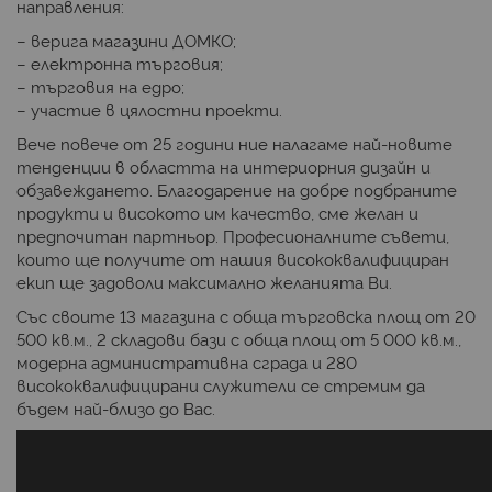
направления:
– верига магазини ДОМКО;
– електронна търговия;
– търговия на едро;
– участие в цялостни проекти.
Вече повече от 25 години ние налагаме най-новите
тенденции в областта на интериорния дизайн и
обзавеждането. Благодарение на добре подбраните
продукти и високото им качество, сме желан и
предпочитан партньор. Професионалните съвети,
които ще получите от нашия висококвалифициран
екип ще задоволи максимално желанията Ви.
Със своите 13 магазина с обща търговска площ от 20
500 кв.м., 2 складови бази с обща площ от 5 000 кв.м.,
модерна административна сграда и 280
висококвалифицирани служители се стремим да
бъдем най-близо до Вас.