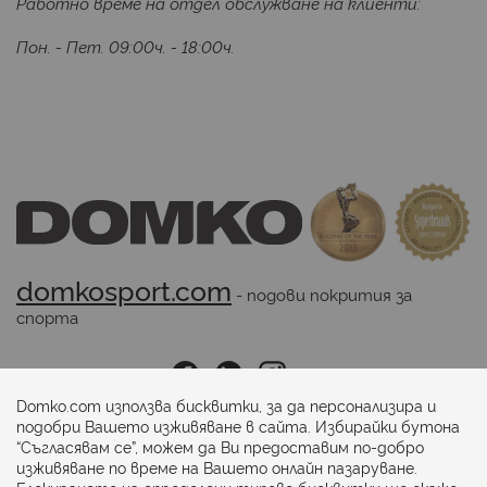
Работно време на отдел обслужване на клиенти:
Пон. - Пет. 09:00ч. - 18:00ч.
domkosport.com
 - подови покрития за 
спорта
Последвайте ни:
Domko.com използва бисквитки, за да персонализира и
подобри Вашето изживяване в сайта. Избирайки бутона
“Съгласявам се”, можем да Ви предоставим по-добро
Начини на плащане:
изживяване по време на Вашето онлайн пазаруване.