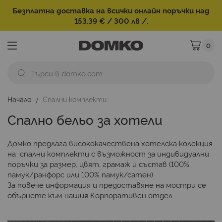
Безплатна доставка на всички онлайн поръчки над
153.39 € / 300 лв /.
0
Моята ко
Начало
Спални комплекти
Спално бельо за хотели
Домко предлага висококачествена хотелска колекция
на спални комплекти с възможност за индивидуални
поръчки за размер, цвят, грамаж и състав (100%
памук/ранфорс или 100% памук/сатен).
За повече информация и предоставяне на мостри се
обърнете към нашия Корпоративен отдел.