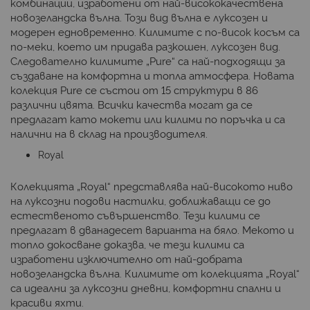
комбинации, изработени от най-висококачествена
новозеландска вълна. Този вид вълна е луксозен и
модерен едновременно. Килимите с по-висок косъм са
по-меки, което им придава разкошен, луксозен вид.
Следователно килимите „Pure“ са най-подходящи за
създаване на комфортна и топла атмосфера. Новата
колекция Pure се състои от 15 структури в 86
различни цвята. Всички качества могат да се
предлагат като мокети или килими по поръчка и са
налични на в склад на производителя.
Royal
Колекцията „Royal“ представлява най-високото ниво
на луксозни подови настилки, доближаващи се до
естественото съвършенство. Тези килими се
предлагат в дванадесет варианта на бяло. Мекото и
топло докосване доказва, че тези килими са
изработени изключително от най-добрата
новозеландска вълна. Килимите от колекцията „Royal“
са идеални за луксозни дневни, комфортни спални и
красиви яхти.