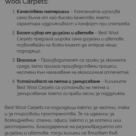
Wool Carpets
:
Качествени материали
– Компанията използва
само вълна от най-високо качество, което
гарантира издръжливост и комфорт при употреба.
Богат избор от дизайни и цветове
–
Best Wool
Carpets
предлага широка гама дизайни и цветове,
позволявайки на всеки клиент да открие нещо
подходящо.
Екология
– Производителят се грижи за околната
среда, като прилага производствени процеси,
насочени към намаляване на екологичния отпечатък.
Устойчивост на петна и замърсяване
– Килимите
Best Wool Carpets
са устойчиви на петна и
замърсявания, което ги прави лесни за поддръжка.
Best Wool Carpets
са подходящи както за частни, така
и за търговски пространства. Те са идеални за
всекидневни, спални, офиси, както и за хотели или
ресторанти. Благодарение на разнообразието от
дизайни и цветове, тези килими се вписват във