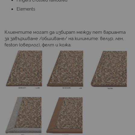
Elements
Клиентите могат да избират между пет варианта
за завършване /обшиване/ на килимите: велур
,
лен
,
feston (
оверлог)
,
фелт
и
кожа
.