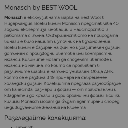
Monasch by BEST WOOL
Monasch
е ексклузивната марка на Best Wool в
Нидерландия. Всеки килим Monasch представлява 40
години експертиза, иновации и майсторство в
работата с вълна. Съвършенството на природата
винаги е било нашият източник на вдъхновение.
Всеки килим е базиран на фин, но изразителен дизайн,
допълнен с производни цветове или контрастни
нюанси. Килимите могат да споделят цветове и
нюанси, но начина, по който се проявяват в
различните шарки, е напълно уникален. Обща ДНК,
която се е развила в 19 примера на съвременен
холандски дизайн. Колекцията предлага разнообразие
от качества, размери и форми — от правоъгълни и
квадратни до кръгли и дори органични форми. Всички
килими Monasch могат да бъдат адаптирани според
индивидуалните желания на клиента.
Разгледайте колекцията:
Labyrinth