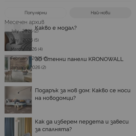
Популярни
Най-нови
Месечен архив
Какво е модал?
July , 2026 (2)
May , 2026 (5)
March , 2026 (4)
February , 2026 (5)
3D Стенни панели KRONOWALL
January , 2026 (2)
Подарък за нов дом: Какво се носи
на новодомци?
Как да изберем пердета и завеси
за спалнята?