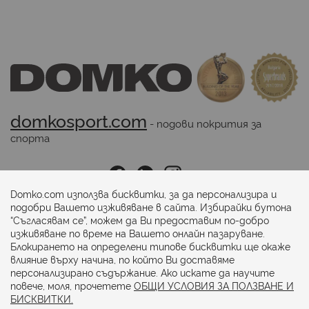
domkosport.com
 - подови покрития за 
спорта
Последвайте ни:
Domko.com използва бисквитки, за да персонализира и
подобри Вашето изживяване в сайта. Избирайки бутона
“Съгласявам се”, можем да Ви предоставим по-добро
Начини на плащане:
изживяване по време на Вашето онлайн пазаруване.
Блокирането на определени типове бисквитки ще окаже
влияние върху начина, по който Ви доставяме
персонализирано съдържание. Ако искате да научите
повече, моля, прочетете
ОБЩИ УСЛОВИЯ ЗА ПОЛЗВАНЕ И
БИСКВИТКИ.