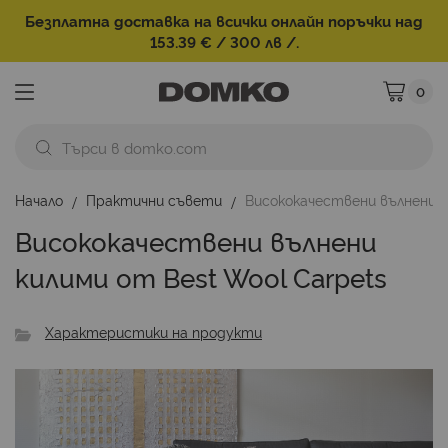
Безплатна доставка на всички онлайн поръчки над
153.39 € / 300 лв /.
0
Моята ко
Начало
Практични съвети
Висококачествени вълнени к
Висококачествени вълнени
килими от Best Wool Carpets
Характеристики на продукти