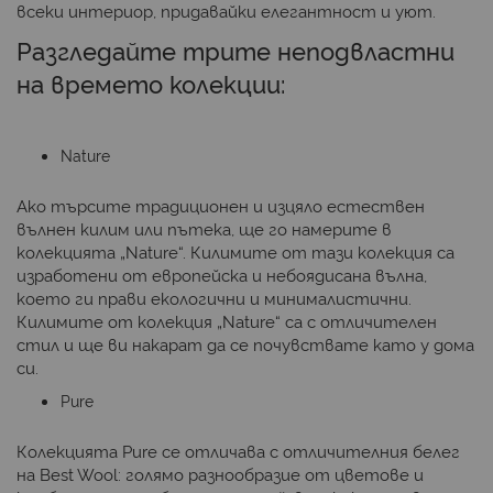
всеки интериор, придавайки елегантност и уют.
Разгледайте трите неподвластни
на времето колекции:
Nature
Ако търсите традиционен и изцяло естествен
вълнен килим или пътека, ще го намерите в
колекцията „Nature“. Килимите от тази колекция са
изработени от европейска и небоядисана вълна,
което ги прави екологични и минималистични.
Килимите от колекция „Nature“ са с отличителен
стил и ще ви накарат да се почувствате като у дома
си.
Pure
Колекцията Pure се отличава с отличителния белег
на Best Wool: голямо разнообразие от цветове и