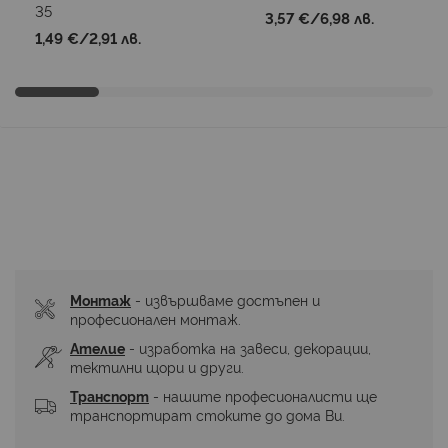
35
3,57 €
/
6,98 лв.
1,49 €
/
2,91 лв.
Монтаж
 - извършваме достъпен и 
професионален монтаж.
Ателие
 - изработка на завеси, декорации, 
тектилни щори и други.
Транспорт
 - нашите професионалисти ще 
транспортират стоките до дома Ви.