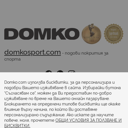
domkosport.com
 - подови покрития за 
спорта
Последвайте ни:
Domko.com използва бисквитки, за да персонализира и
подобри Вашето изживяване в сайта. Избирайки бутона
“Съгласявам се”, можем да Ви предоставим по-добро
Начини на плащане:
изживяване по време на Вашето онлайн пазаруване.
Блокирането на определени типове бисквитки ще окаже
влияние върху начина, по който Ви доставяме
персонализирано съдържание. Ако искате да научите
повече, моля, прочетете
ОБЩИ УСЛОВИЯ ЗА ПОЛЗВАНЕ И
БИСКВИТКИ.