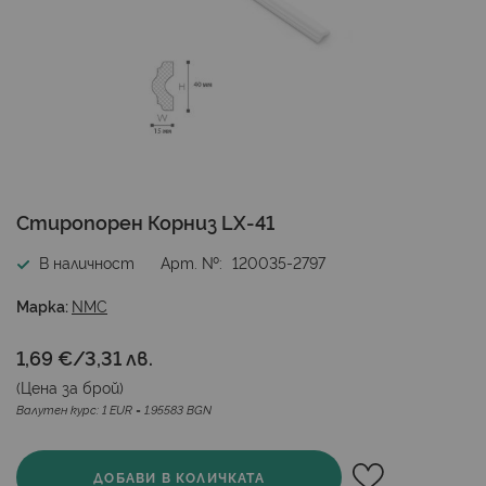
Преминете
Стиропорен Корниз LX-41
към
началото
В наличност
Арт. №
120035-2797
на
галерия
Марка:
NMC
със
снимки
1,69 €
/
3,31 лв.
(Цена за
брой
)
Валутен курс: 1 EUR = 1.95583 BGN
ДОБАВИ В КОЛИЧКАТА