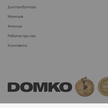
Дистрибутори
Монтаж
Ателие
Работа при нас
Контакти
domkosport.com
 - подови покрития за спор