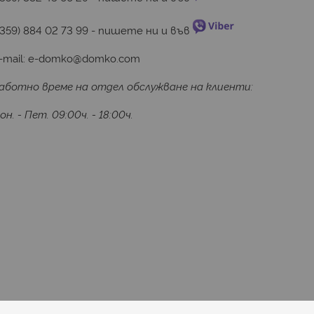
+359) 884 02 73 99
 - пишете ни и във 
-mail:
e-domko@domko.com
аботно време на отдел обслужване на клиенти:
он. - Пет. 09:00ч. - 18:00ч.
Последвайте ни: