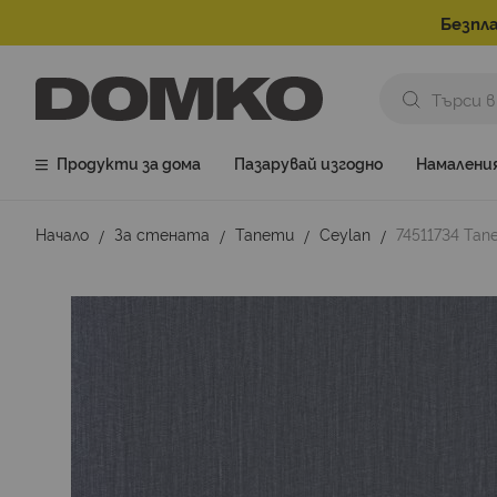
Безпла
Продукти за дома
Пазарувай изгодно
Намалени
Начало
За стената
Тапети
Ceylan
74511734 Тап
Преминете
към
края
на
галерията
на
изображенията