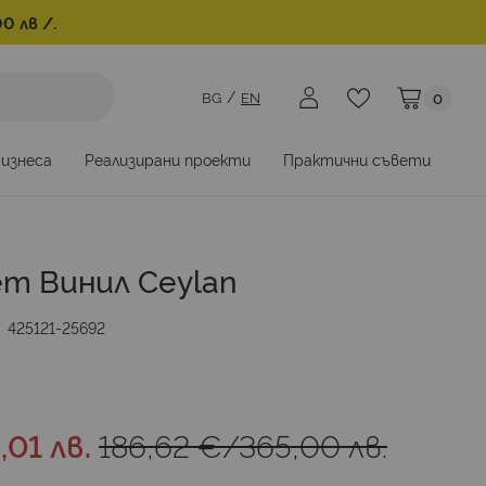
0 лв /.
BG
EN
0
Моята коли
бизнеса
Реализирани проекти
Практични съвети
ет Винил Ceylan
425121-25692
,01 лв.
186,62 €
/
365,00 лв.