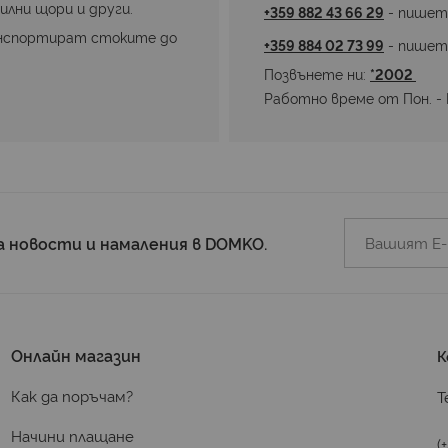
илни щори и други.
+359 882 43 66 29
 - пишет
нспортират стоките до 
+359 884 02 73 99
 - пишет
Позвънете ни: 
*2002 
Работно време от Пон. - П
а новости и намаления в DOMKO.
Онлайн магазин
К
Как да поръчам?
Т
Начини плащане
(