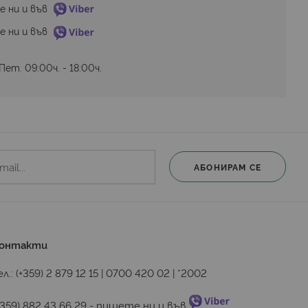
е ни и във 
е ни и във 
ет. 09:00ч. - 18:00ч.
АБОНИРАМ СЕ
онтакти
ел.:
(+359) 2 879 12 15
|
0700 420 02
|
*2002
+359) 882 43 66 29
 - пишете ни и във 