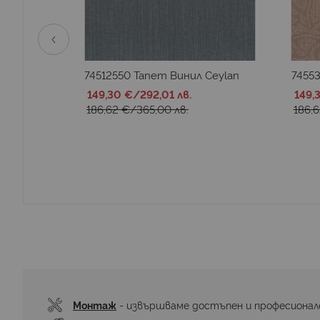
 Ceylan
74512550 Тапет Винил Ceylan
7455
149,30 €
/
292,01 лв.
149,
186,62 €
/
365,00 лв.
186,
Монтаж
 - извършваме достъпен и професионал