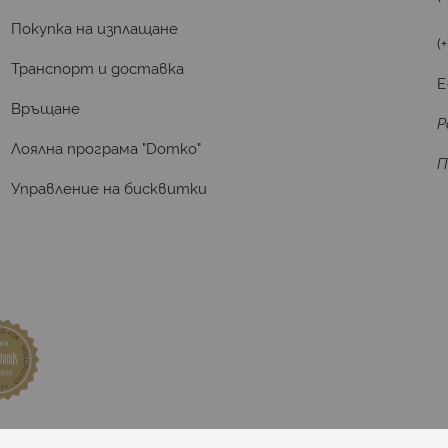
Покупка на изплащане
(
Транспорт и доставка
E
Връщане
Р
Лоялна програма "Domko"
П
Управление на бисквитки
та