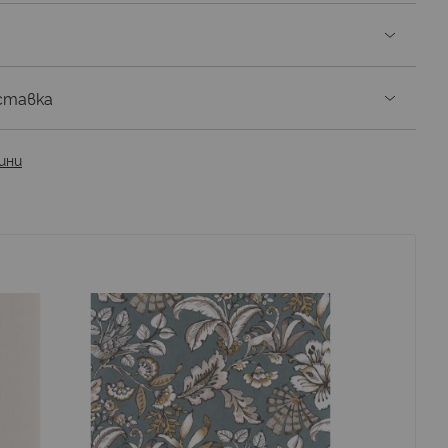
ставка
ини