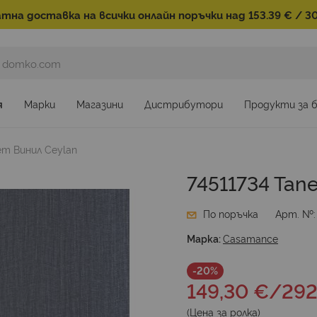
тна доставка на всички онлайн поръчки над 153.39 € / 30
я
Марки
Магазини
Дистрибутори
Продукти за 
ет Винил Ceylan
74511734 Тап
По поръчка
Арт. №
Марка:
Casamance
-20%
149,30 €
/
292
(Цена за
ролка
)