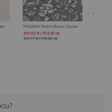
lan
74522654 Тапет Винил Ceylan
74554096
155,02 €
/
303,19 лв.
149,30 €
193,77 €
/
378,98 лв.
186,62 €
си? 