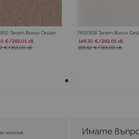
3892 Тапет Винил Ceylan
74510918 Тапет Винил Cey
30 €
/
292,01 лв.
149,30 €
/
292,01 лв.
62 €
/
365,00 лв.
186,62 €
/
365,00 лв.
Имате въпро
ен монтаж.