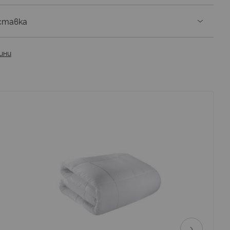
ставка
ини