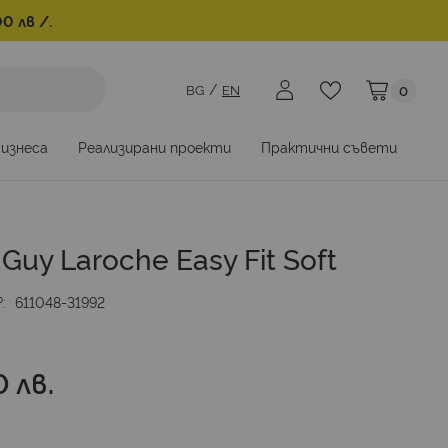
0 лв /.
BG
EN
0
Моята коли
бизнеса
Реализирани проекти
Практични съвети
uy Laroche Easy Fit Soft
№
611048-31992
 лв.