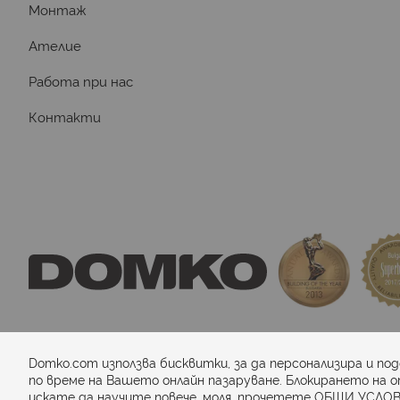
Монтаж
Ателие
Работа при нас
Контакти
domkosport.com
 - подови покрития за спор
Domko.com използва бисквитки, за да персонализира и по
по време на Вашето онлайн пазаруване. Блокирането на о
искате да научите повече, моля, прочетете
ОБЩИ УСЛОВ