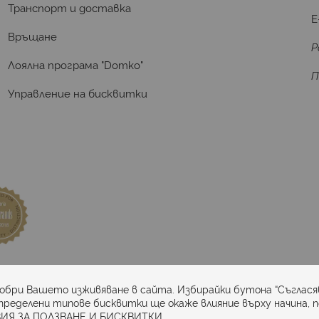
Транспорт и доставка
E
Връщане
Р
Лоялна програма "Domko"
П
Управление на бисквитки
та
добри Вашето изживяване в сайта. Избирайки бутона “Съглася
пределени типове бисквитки ще окаже влияние върху начина, 
ИЯ ЗА ПОЛЗВАНЕ И БИСКВИТКИ.