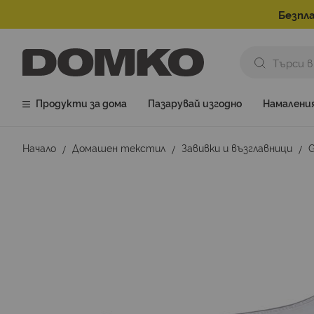
Безпла
Продукти за дома
Пазарувай изгодно
Намалени
Начало
Домашен текстил
Завивки и възглавници
G
Преминете
към
края
на
галерията
на
изображенията