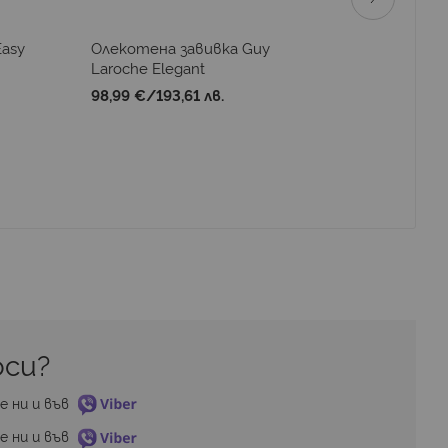
Easy
Олекотена завивка Guy
Възглавн
Laroche Elegant
Anatomic
98,99 €
/
193,61 лв.
27,09 €
/
си? 
е ни и във 
е ни и във 