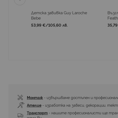
che
Детска завивка Guy Laroche
Възг
Bebe
Feath
53,99 €
/
105,60 лв.
35,79
Монтаж
 - извършваме достъпен и професионал
Ателие
 - изработка на завеси, декорации, тект
Транспорт
 - нашите професионалисти ще тра
дома Ви.