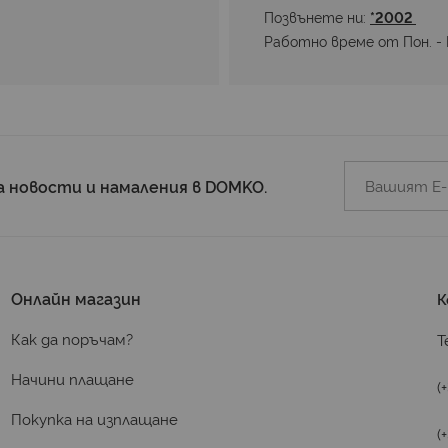
Позвънете ни: 
*2002 
Работно време от Пон. - П
а новости и намаления в DOMKO.
Онлайн магазин
К
Как да поръчам?
Т
Начини плащане
(
Покупка на изплащане
(