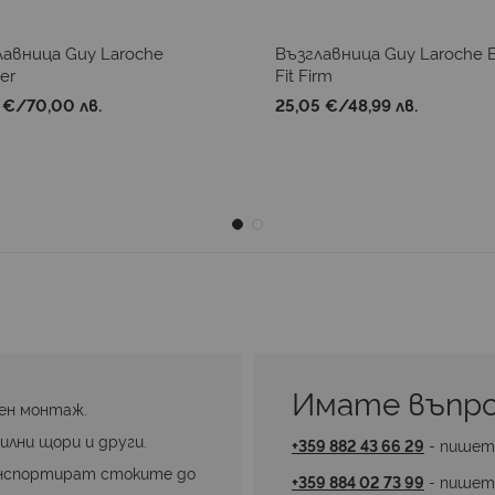
лавница Guy Laroche
Възглавница Guy Laroche 
er
Fit Firm
 €
/
70,00 лв.
25,05 €
/
48,99 лв.
Имате въпро
ен монтаж.
илни щори и други.
+359 882 43 66 29
 - пишет
нспортират стоките до 
+359 884 02 73 99
 - пишет