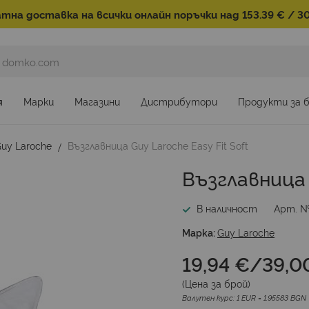
тна доставка на всички онлайн поръчки над 153.39 € / 30
я
Марки
Магазини
Дистрибутори
Продукти за 
uy Laroche
Възглавница Guy Laroche Easy Fit Soft
Възглавница G
В наличност
Арт. 
Марка:
Guy Laroche
19,94 €
/
39,00
(Цена за
брой
)
Валутен курс: 1 EUR = 1.95583 BGN