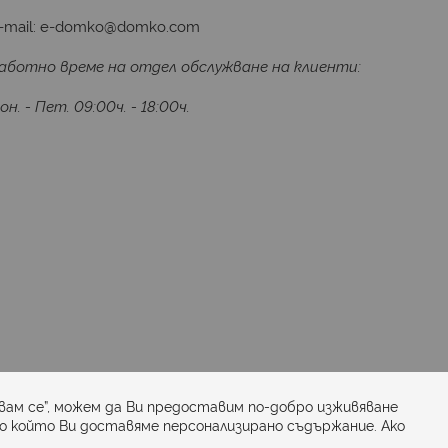
-mail:
e-domko@domko.com
аботно време на отдел обслужване на клиенти:
он. - Пет. 09:00ч. - 18:00ч.
Последвайте ни:
вам се”, можем да Ви предоставим по-добро изживяване
по който Ви доставяме персонализирано съдържание. Ако