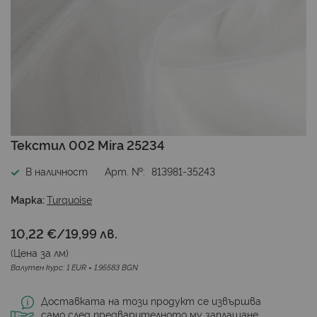
Преминете
Текстил 002 Mira 25234
към
началото
В наличност
Арт. №
813981-35243
на
галерия
Марка:
Turquoise
със
снимки
10,22 €
/
19,99 лв.
(Цена за
лм
)
Валутен курс: 1 EUR = 1.95583 BGN
Доставката на този продукт се извършва
само след предварителното му заплащане.