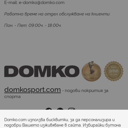
E-mail:
e-domko@domko.com
Работно време на отдел обслужване на клиенти:
Пон. - Пет. 09:00ч. - 18:00ч.
domkosport.com
 - подови покрития за 
спорта
Последвайте ни:
Domko.com използва бисквитки, за да персонализира и
подобри Вашето изживяване в сайта. Избирайки бутона