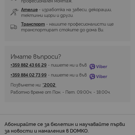
професионален монтаж.
Ателие
 - изработка на завеси, декорации, 
тектилни щори и други.
Транспорт
 - нашите професионалисти ще 
транспортират стоките до дома Ви.
Имате въпроси? 
+359 882 43 66 29
 - пишете ни и във 
+359 884 02 73 99
 - пишете ни и във 
Позвънете ни: 
*2002 
Работно време от Пон. - Пет. 09:00ч. - 18:00ч.
Абонирайте се за бюлетин и научавайте първи
за новости и намаления в DOMKO.