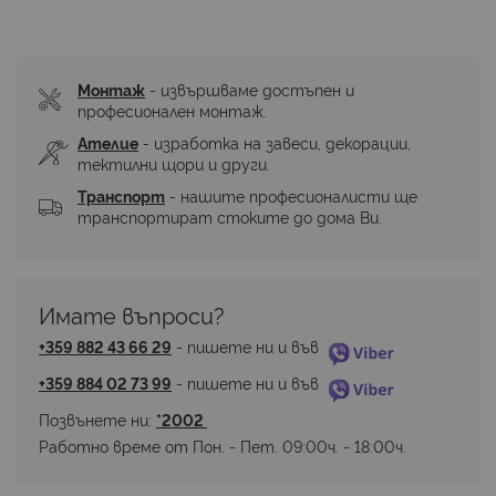
Монтаж
 - извършваме достъпен и 
професионален монтаж.
Ателие
 - изработка на завеси, декорации, 
тектилни щори и други.
Транспорт
 - нашите професионалисти ще 
транспортират стоките до дома Ви.
Имате въпроси? 
+359 882 43 66 29
 - пишете ни и във 
+359 884 02 73 99
 - пишете ни и във 
Позвънете ни: 
*2002 
Работно време от Пон. - Пет. 09:00ч. - 18:00ч.