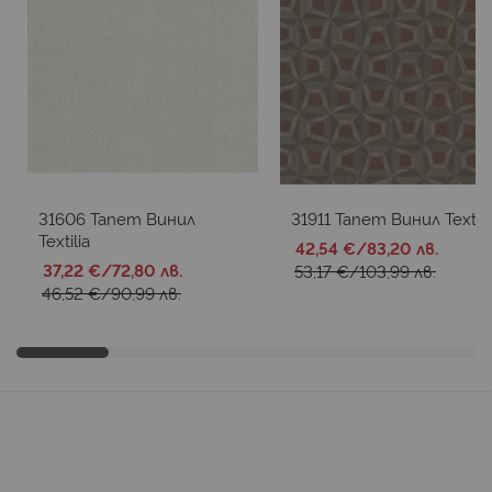
31606 Тапет Винил
31911 Тапет Винил Textili
Textilia
42,54 €
/
83,20 лв.
37,22 €
/
72,80 лв.
53,17 €
/
103,99 лв.
46,52 €
/
90,99 лв.