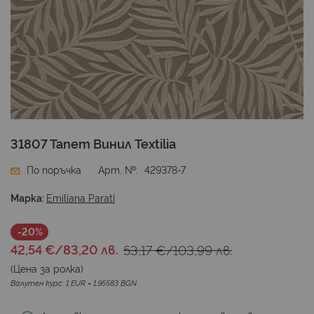
Преминете
31807 Тапет Винил Textilia
към
началото
По поръчка
Арт. №
429378-7
на
галерия
Марка:
Emiliana Parati
със
снимки
-20%
42,54 €
/
83,20 лв.
53,17 €
/
103,99 лв.
(Цена за
ролка
)
Валутен курс: 1 EUR = 1.95583 BGN