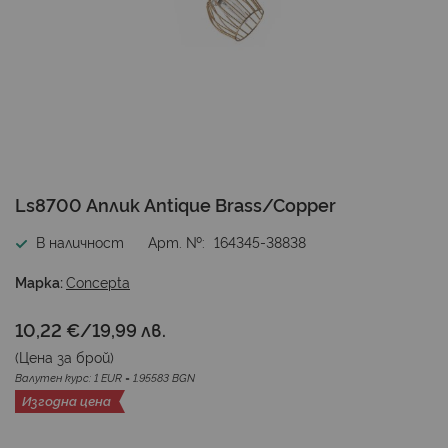
Преминете
Ls8700 Аплик Antique Brass/Copper
към
началото
В наличност
Арт. №
164345-38838
на
галерия
Марка:
Concepta
със
снимки
10,22 €
/
19,99 лв.
(Цена за
брой
)
Валутен курс: 1 EUR = 1.95583 BGN
Изгодна цена