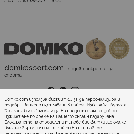
Пон. - Пет. 09:00ч. - 18:00ч.
domkosport.com
 - подови покрития за 
спорта
Последвайте ни:
Domko.com използва бисквитки, за да персонализира и
подобри Вашето изживяване в сайта. Избирайки бутона
“Съгласявам се”, можем да Ви предоставим по-добро
Начини на плащане:
изживяване по време на Вашето онлайн пазаруване.
Блокирането на определени типове бисквитки ще окаже
влияние върху начина, по който Ви доставяме
персонализирано съдържание. Ако искате да научите