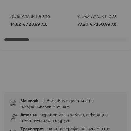
3538 Аплик Belano
71092 Аплик Eloisa
14,82 €
/
28,99 лв.
77,20 €
/
150,99 лв.
Монтаж
 - извършваме достъпен и 
професионален монтаж.
Ателие
 - изработка на завеси, декорации, 
тектилни щори и други.
Транспорт
 - нашите професионалисти ще 