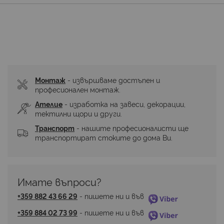
Монтаж
 - извършваме достъпен и 
професионален монтаж.
Ателие
 - изработка на завеси, декорации, 
тектилни щори и други.
Транспорт
 - нашите професионалисти ще 
транспортират стоките до дома Ви.
Имате въпроси? 
+359 882 43 66 29
 - пишете ни и във 
+359 884 02 73 99
 - пишете ни и във 