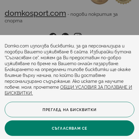
domkosport.com
 - подови покрития за 
спорта
Последвайте ни:
Domko.com използва бисквитки, за да персонализира и
подобри Вашето изживяване в сайта. Избирайки бутона
“Съгласявам се”, можем да Ви предоставим по-добро
Начини на плащане:
изживяване по време на Вашето онлайн пазаруване.
Блокирането на определени типове бисквитки ще окаже
влияние върху начина, по който Ви доставяме
персонализирано съдържание. Ако искате да научите
повече, моля, прочетете
ОБЩИ УСЛОВИЯ ЗА ПОЛЗВАНЕ И
БИСКВИТКИ.
ПРЕГЛЕД НА БИСКВИТКИ
© 2024. Всички права запазени.
Общи условия
Политика за бисквитки
СЪГЛАСЯВАМ СЕ
Защита на личните данни
Карта на сайта