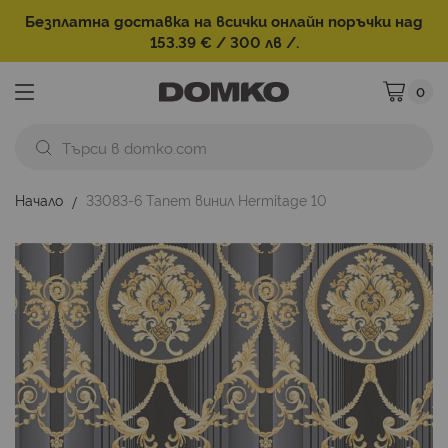
Безплатна доставка на всички онлайн поръчки над
153.39 € / 300 лв /.
0
Моята ко
Начало
33083-6 Тапет винил Hermitage 10
Преминете
към
края
на
галерията
на
изображенията