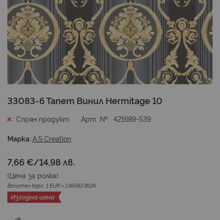
Преминете
33083-6 Тапет Винил Hermitage 10
към
началото
Спрян продукт
Арт. №
421689-539
на
галерия
Марка:
A.S.Creation
със
снимки
7,66 €
/
14,98 лв.
(Цена за
ролка
)
Валутен курс: 1 EUR = 1.95583 BGN
Изгодна цена