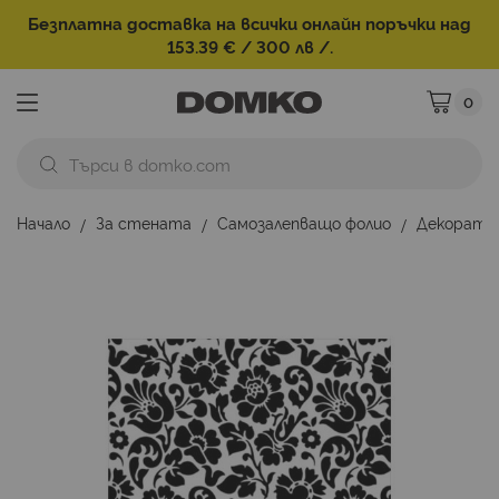
Безплатна доставка на всички онлайн поръчки над
153.39 € / 300 лв /.
0
Моята ко
Начало
За стената
Самозалепващо фолио
Декорати
Преминете
към
края
на
галерията
на
изображенията