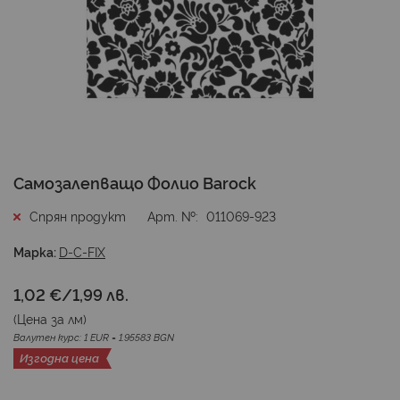
Преминете
Самозалепващо Фолио Barock
към
началото
Спрян продукт
Арт. №
011069-923
на
галерия
Марка:
D-C-FIX
със
снимки
1,02 €
/
1,99 лв.
(Цена за
лм
)
Валутен курс: 1 EUR = 1.95583 BGN
Изгодна цена