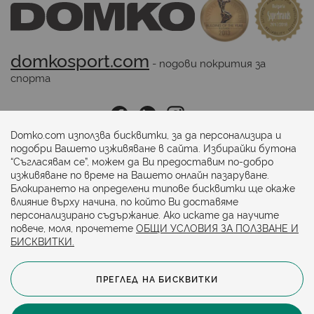
domkosport.com
 - подови покрития за 
спорта
Последвайте ни:
Domko.com използва бисквитки, за да персонализира и
подобри Вашето изживяване в сайта. Избирайки бутона
“Съгласявам се”, можем да Ви предоставим по-добро
Начини на плащане:
изживяване по време на Вашето онлайн пазаруване.
Блокирането на определени типове бисквитки ще окаже
влияние върху начина, по който Ви доставяме
персонализирано съдържание. Ако искате да научите
повече, моля, прочетете
ОБЩИ УСЛОВИЯ ЗА ПОЛЗВАНЕ И
БИСКВИТКИ.
ПРЕГЛЕД НА БИСКВИТКИ
© 2024. Всички права запазени.