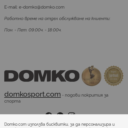
E-mail:
e-domko@domko.com
Работно време на отдел обслужване на клиенти:
Пон. - Пет. 09:00ч. - 18:00ч.
domkosport.com
 - подови покрития за 
спорта
Последвайте ни:
Domko.com използва бисквитки, за да персонализира и