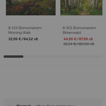
8-133 Фототапет
8-301 Фототапет
Morning Walk
Birkenwald
32,99 €
/
64,52 лв.
44,99 €
/
87,99 лв.
56,24 €
/
110,00 лв.
Монтаж
 - извършваме достъпен и 