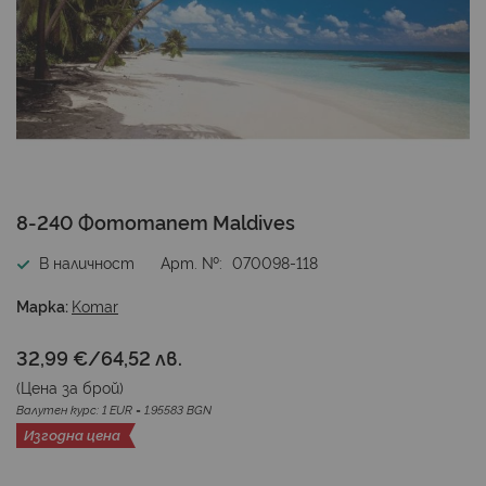
Преминете
8-240 Фототапет Maldives
към
началото
В наличност
Арт. №
070098-118
на
галерия
Марка:
Komar
със
снимки
32,99 €
/
64,52 лв.
(Цена за
брой
)
Валутен курс: 1 EUR = 1.95583 BGN
Изгодна цена