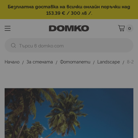
Безплатна доставка на всички онлайн поръчки над
153.39 € / 300 лв /.
0
Моята ко
Начало
За стената
Фототапети
Landscape
8-24
Преминете
към
края
на
галерията
на
изображенията