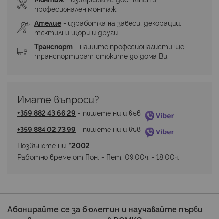
професионален монтаж.
Ателие
 - изработка на завеси, декорации, 
тектилни щори и други.
Транспорт
 - нашите професионалисти ще 
транспортират стоките до дома Ви.
Имате въпроси? 
+359 882 43 66 29
 - пишете ни и във 
+359 884 02 73 99
 - пишете ни и във 
Позвънете ни: 
*2002 
Работно време от Пон. - Пет. 09:00ч. - 18:00ч.
Абонирайте се за бюлетин и научавайте първи