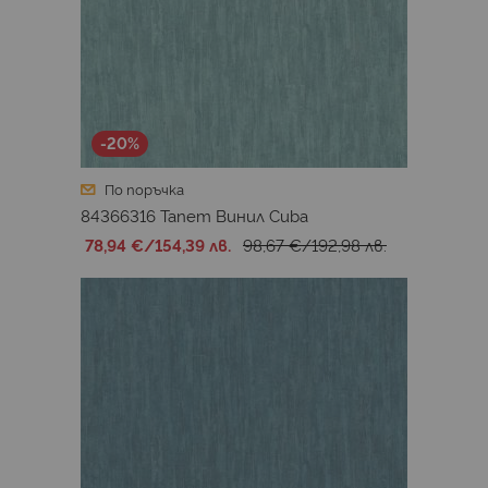
-20%
По поръчка
84366316 Тапет Винил Cuba
78,94 €
/
154,39 лв.
98,67 €
/
192,98 лв.