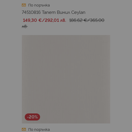
По поръчка
74510816 Тапет Винил Ceylan
149,30 €
/
292,01 лв.
186,62 €
/
365,00
лв.
-20%
По поръчка