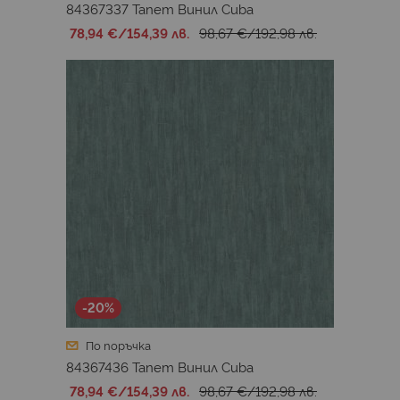
84367337 Тапет Винил Cuba
78,94 €
/
154,39 лв.
98,67 €
/
192,98 лв.
-20%
По поръчка
84367436 Тапет Винил Cuba
78,94 €
/
154,39 лв.
98,67 €
/
192,98 лв.