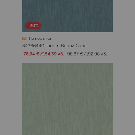
-20%
По поръчка
84366440 Тапет Винил Cuba
78,94 €
/
154,39 лв.
98,67 €
/
192,98 лв.