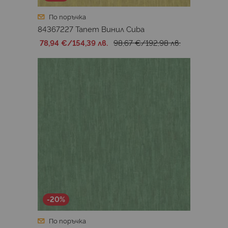
По поръчка
84367227 Тапет Винил Cuba
78,94 €
/
154,39 лв.
98,67 €
/
192,98 лв.
-20%
По поръчка