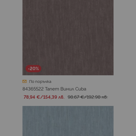
-20%
По поръчка
84365522 Тапет Винил Cuba
78,94 €
/
154,39 лв.
98,67 €
/
192,98 лв.