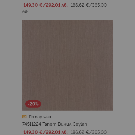
149,30 €
/
292,01 лв.
186,62 €
/
365,00
лв.
-20%
По поръчка
74511224 Тапет Винил Ceylan
149,30 €
/
292,01 лв.
186,62 €
/
365,00