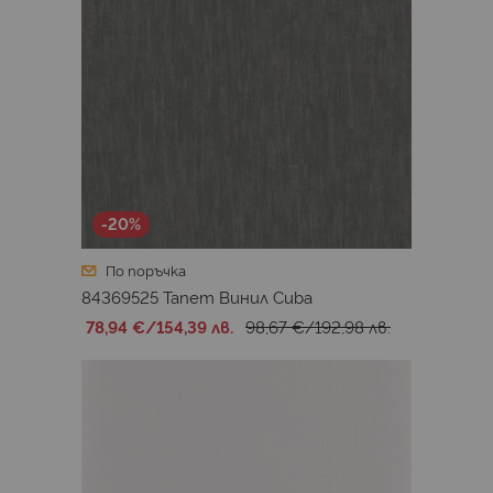
-20%
По поръчка
84369525 Тапет Винил Cuba
78,94 €
/
154,39 лв.
98,67 €
/
192,98 лв.