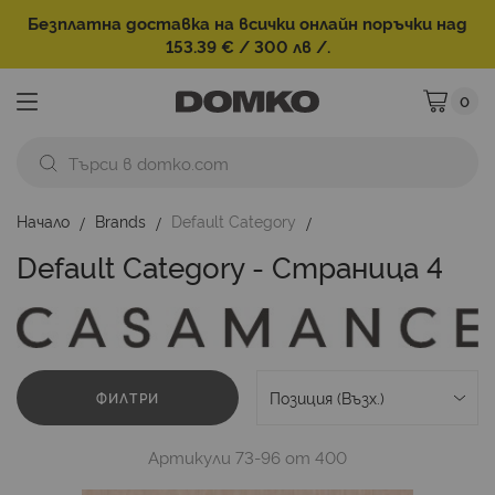
Безплатна доставка на всички онлайн поръчки над
153.39 € / 300 лв /.
0
Моята ко
Начало
Brands
Default Category
Default Category - Страница 4
ФИЛТРИ
Артикули
73
-
96
от
400