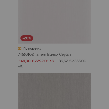
-20%
По поръчка
74510102 Тапет Винил Ceylan
149,30 €
/
292,01 лв.
186,62 €
/
365,00
лв.