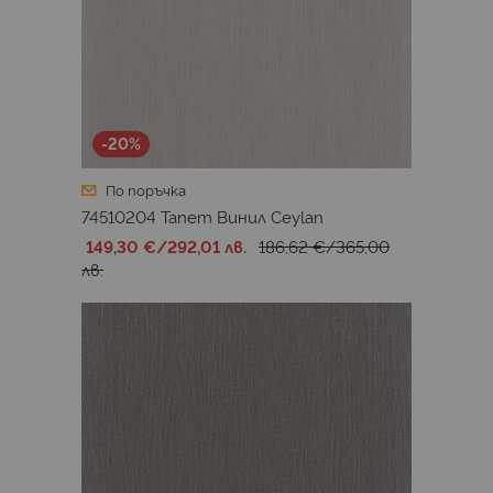
-20%
По поръчка
74510204 Тапет Винил Ceylan
149,30 €
/
292,01 лв.
186,62 €
/
365,00
лв.