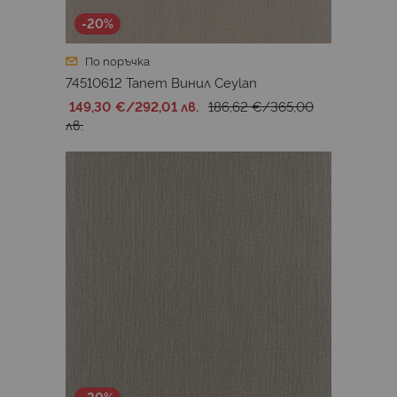
-20%
По поръчка
74510612 Тапет Винил Ceylan
149,30 €
/
292,01 лв.
186,62 €
/
365,00
лв.
-20%