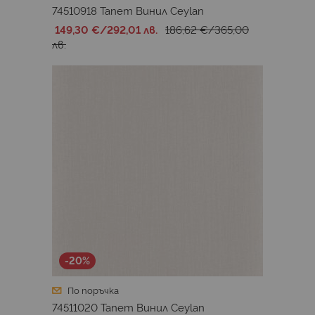
74510918 Тапет Винил Ceylan
149,30 €
/
292,01 лв.
186,62 €
/
365,00
лв.
-20%
По поръчка
74511020 Тапет Винил Ceylan