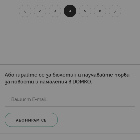
Страница
Страница
Назад
Страница
Страница
В
Страница
Страница
Страница
Продължи
2
3
4
5
6
момента
четете
страница
Абонирайте се за бюлетин и научавайте първи
за новости и намаления в DOMKO.
АБОНИРАМ СЕ