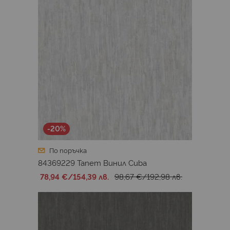
-20%
По поръчка
84369229 Тапет Винил Cuba
78,94 €
/
154,39 лв.
98,67 €
/
192,98 лв.