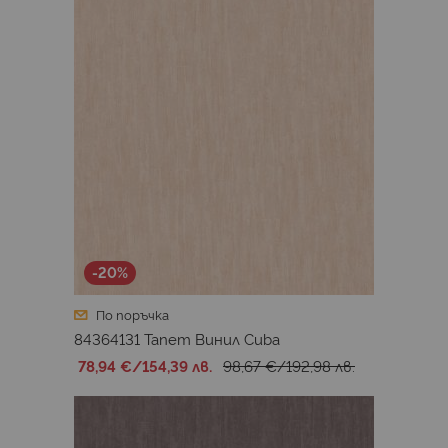
-20%
По поръчка
84364131 Тапет Винил Cuba
78,94 €
/
154,39 лв.
98,67 €
/
192,98 лв.