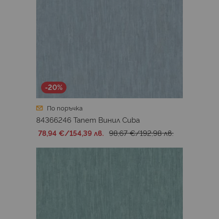
-20%
По поръчка
84366246 Тапет Винил Cuba
78,94 €
/
154,39 лв.
98,67 €
/
192,98 лв.