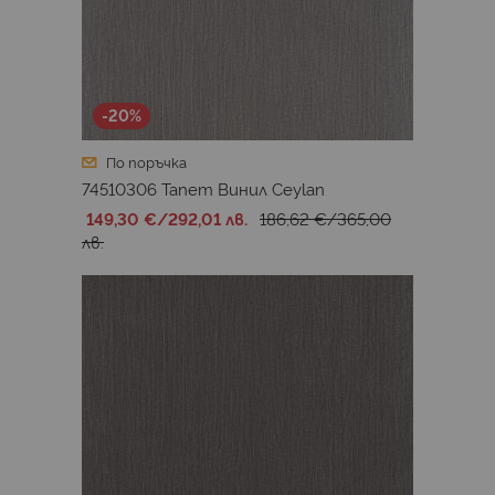
-20%
По поръчка
74510306 Тапет Винил Ceylan
149,30 €
/
292,01 лв.
186,62 €
/
365,00
лв.