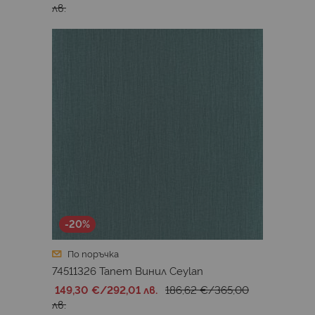
лв.
-20%
По поръчка
74511326 Тапет Винил Ceylan
149,30 €
/
292,01 лв.
186,62 €
/
365,00
лв.