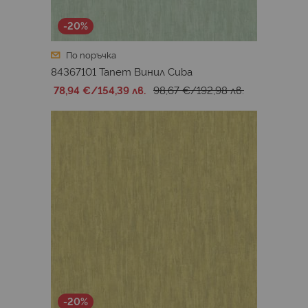
-20%
По поръчка
84367101 Тапет Винил Cuba
78,94 €
/
154,39 лв.
98,67 €
/
192,98 лв.
-20%