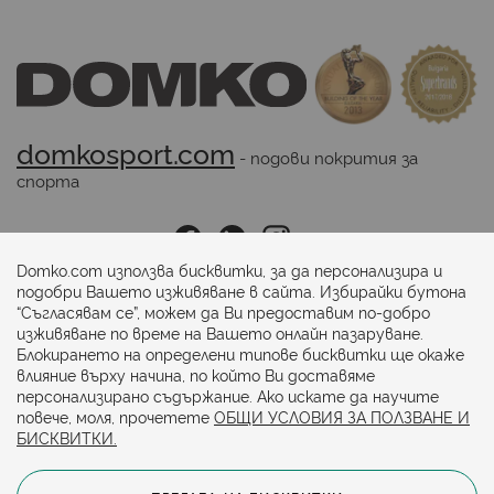
domkosport.com
 - подови покрития за 
спорта
Последвайте ни:
Domko.com използва бисквитки, за да персонализира и
подобри Вашето изживяване в сайта. Избирайки бутона
“Съгласявам се”, можем да Ви предоставим по-добро
Начини на плащане:
изживяване по време на Вашето онлайн пазаруване.
Блокирането на определени типове бисквитки ще окаже
влияние върху начина, по който Ви доставяме
персонализирано съдържание. Ако искате да научите
повече, моля, прочетете
ОБЩИ УСЛОВИЯ ЗА ПОЛЗВАНЕ И
БИСКВИТКИ.