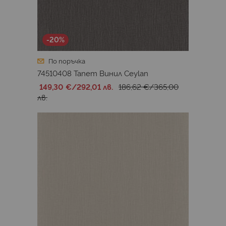
-20%
По поръчка
74510408 Тапет Винил Ceylan
149,30 €
/
292,01 лв.
186,62 €
/
365,00
лв.