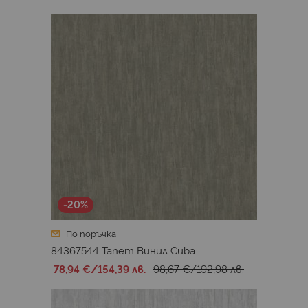
-20%
По поръчка
84367544 Тапет Винил Cuba
78,94 €
/
154,39 лв.
98,67 €
/
192,98 лв.