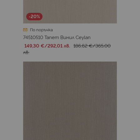
-20%
По поръчка
74510510 Тапет Винил Ceylan
149,30 €
/
292,01 лв.
186,62 €
/
365,00
лв.