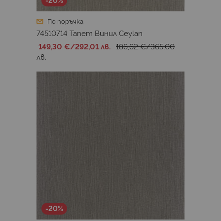
По поръчка
74510714 Тапет Винил Ceylan
149,30 €
/
292,01 лв.
186,62 €
/
365,00
лв.
-20%