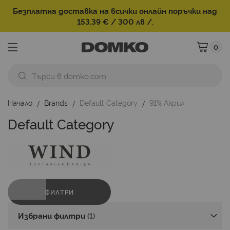
Безплатна доставка на всички онлайн поръчки над
153.39 € / 300 лв /.
0
Моята ко
Начало
Brands
Default Category
91% Акрил
Default Category
ФИЛТРИ
Избрани филтри