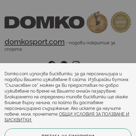
domkosport.com
 - подови покрития за 
спорта
Последвайте ни:
Domko.com използва бисквитки, за да персонализира и
подобри Вашето изживяване в сайта. Избирайки бутона
“Съгласявам се”, можем да Ви предоставим по-добро
Начини на плащане:
изживяване по време на Вашето онлайн пазаруване.
Блокирането на определени типове бисквитки ще окаже
влияние върху начина, по който Ви доставяме
персонализирано съдържание. Ако искате да научите
повече, моля, прочетете
ОБЩИ УСЛОВИЯ ЗА ПОЛЗВАНЕ И
БИСКВИТКИ.
ПРЕГЛЕД НА БИСКВИТКИ