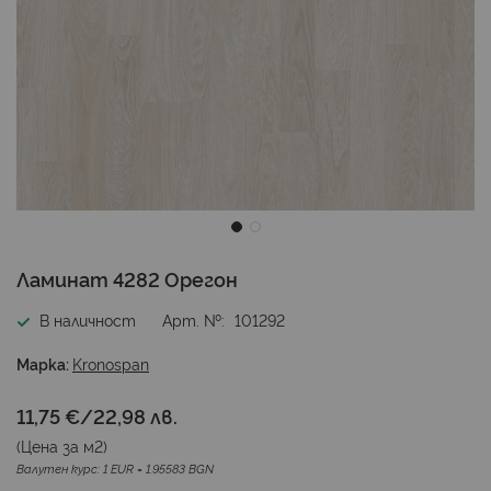
Преминете
Ламинат 4282 Орегон
към
началото
В наличност
Арт. №
101292
на
галерия
Марка:
Kronospan
със
снимки
11,75 €
/
22,98 лв.
(Цена за
м2
)
Валутен курс: 1 EUR = 1.95583 BGN