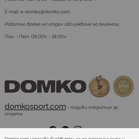
E-mail:
e-domko@domko.com
Работно време на отдел обслужване на клиенти:
Пон. - Пет. 09:00ч. - 18:00ч.
domkosport.com
 - подови покрития за 
спорта
Последвайте ни:
Domko.com използва бисквитки, за да персонализира и