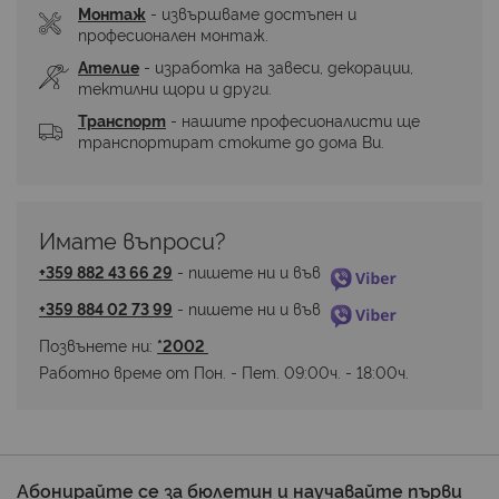
Монтаж
 - извършваме достъпен и 
професионален монтаж.
Ателие
 - изработка на завеси, декорации, 
тектилни щори и други.
Транспорт
 - нашите професионалисти ще 
транспортират стоките до дома Ви.
Имате въпроси? 
+359 882 43 66 29
 - пишете ни и във 
+359 884 02 73 99
 - пишете ни и във 
Позвънете ни: 
*2002 
Работно време от Пон. - Пет. 09:00ч. - 18:00ч.
Абонирайте се за бюлетин и научавайте първи