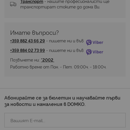
Транспорт
 - нашите професионалисти ще 
транспортират стоките до дома Ви.
Имате въпроси? 
+359 882 43 66 29
 - пишете ни и във 
+359 884 02 73 99
 - пишете ни и във 
Позвънете ни: 
*2002 
Работно време от Пон. - Пет. 09:00ч. - 18:00ч.
Абонирайте се за бюлетин и научавайте първи
за новости и намаления в DOMKO.