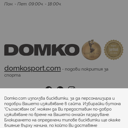
Пон. - Пет. 09:00ч. - 18:00ч.
domkosport.com
 - подови покрития за 
спорта
Последвайте ни:
Domko.com използва бисквитки, за да персонализира и
подобри Вашето изживяване в сайта. Избирайки бутона
“Съгласявам се”, можем да Ви предоставим по-добро
Начини на плащане:
изживяване по време на Вашето онлайн пазаруване.
Блокирането на определени типове бисквитки ще окаже
влияние върху начина, по който Ви доставяме