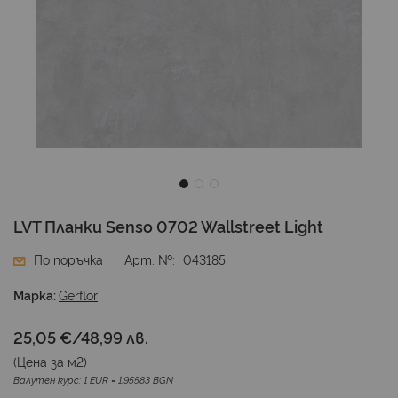
Преминете
LVT Планки Senso 0702 Wallstreet Light
към
началото
По поръчка
Арт. №
043185
на
галерия
Марка:
Gerflor
със
снимки
25,05 €
/
48,99 лв.
(Цена за
м2
)
Валутен курс: 1 EUR = 1.95583 BGN