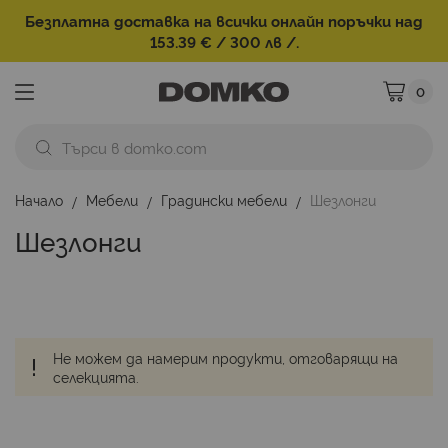
Безплатна доставка на всички онлайн поръчки над
153.39 € / 300 лв /.
0
Моята ко
Начало
Мебели
Градински мебели
Шезлонги
Шезлонги
К
Не можем да намерим продукти, отговарящи на
е
селекцията.
н
за
п