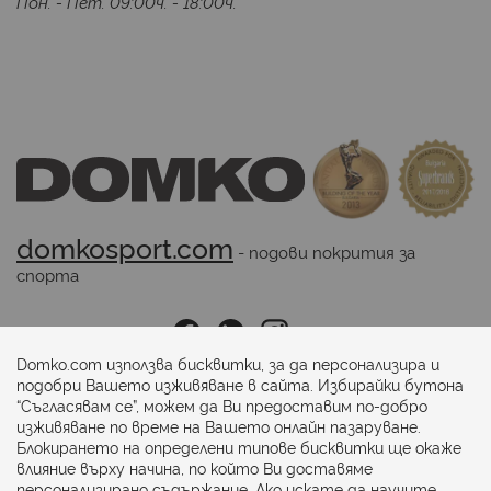
Пон. - Пет. 09:00ч. - 18:00ч.
У
О
у
н
ш
е
п
с
Т
domkosport.com
ч
 - подови покрития за 
с
спорта
и
к
Последвайте ни:
т
п
Domko.com използва бисквитки, за да персонализира и
подобри Вашето изживяване в сайта. Избирайки бутона
а
“Съгласявам се”, можем да Ви предоставим по-добро
е
Начини на плащане:
изживяване по време на Вашето онлайн пазаруване.
д
Блокирането на определени типове бисквитки ще окаже
б
влияние върху начина, по който Ви доставяме
и
персонализирано съдържание. Ако искате да научите