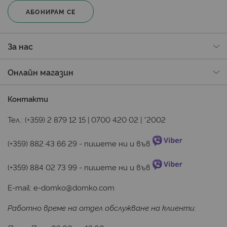
д
АБОНИРАМ СЕ
с
п
щ
За нас
б
и
Онлайн магазин
р
Ш
е
Контакти
к
е
Тел.:
(+359) 2 879 12 15
|
0700 420 02
|
*2002
о
т
(+359) 882 43 66 29
 - пишете ни и във 
и
К
(+359) 884 02 73 99
 - пишете ни и във 
ш
E-mail:
e-domko@domko.com
н
Работно време на отдел обслужване на клиенти: