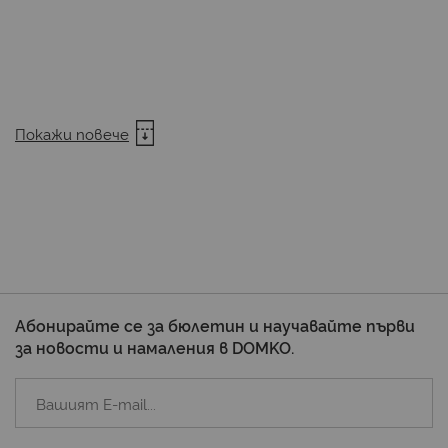
л
д
С
с
и
п
Б
Покажи повече
з
д
с
н
м
бр
к
н
п
Абонирайте се за бюлетин и научавайте първи
ре
за новости и намаления в DOMKO.
и
н
д
в
м