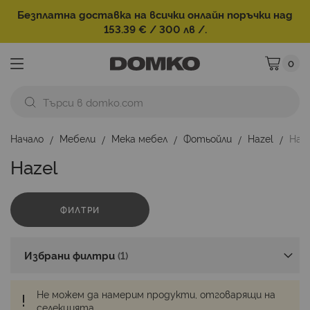
Безплатна доставка на всички онлайн поръчки над
153.39 € / 300 лв /.
0
Моята ко
Начало
Мебели
Мека мебел
Фотьойли
Hazel
Haze
Hazel
ФИЛТРИ
Избрани филтри
Не можем да намерим продукти, отговарящи на
селекцията.