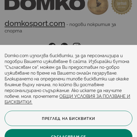
domkosport.com
 - подови покрития за 
спорта
Последвайте ни:
Domko.com използва бисквитки, за да персонализира и
подобри Вашето изживяване в сайта. Избирайки бутона
“Съгласявам се”, можем да Ви предоставим по-добро
Начини на плащане:
изживяване по време на Вашето онлайн пазаруване.
Блокирането на определени типове бисквитки ще окаже
влияние върху начина, по който Ви доставяме
персонализирано съдържание. Ако искате да научите
повече, моля, прочетете
ОБЩИ УСЛОВИЯ ЗА ПОЛЗВАНЕ И
БИСКВИТКИ.
ПРЕГЛЕД НА БИСКВИТКИ
© 2024. Всички права запазени.
Общи условия
Политика за бисквитки
СЪГЛАСЯВАМ СЕ