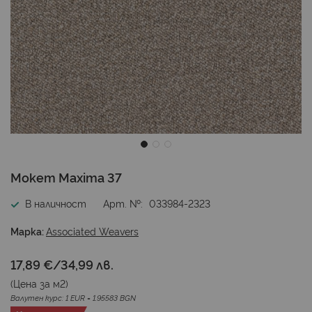
Преминете
Мокет Maxima 37
към
началото
В наличност
Арт. №
033984-2323
на
галерия
Марка:
Associated Weavers
със
снимки
17,89 €
/
34,99 лв.
(Цена за
м2
)
Валутен курс: 1 EUR = 1.95583 BGN