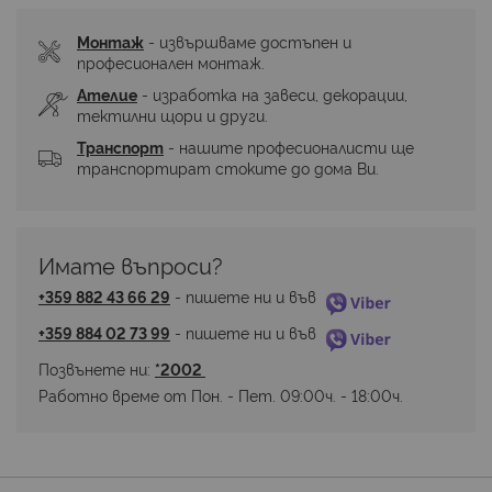
Монтаж
 - извършваме достъпен и 
професионален монтаж.
Ателие
 - изработка на завеси, декорации, 
тектилни щори и други.
Транспорт
 - нашите професионалисти ще 
транспортират стоките до дома Ви.
Имате въпроси? 
+359 882 43 66 29
 - пишете ни и във 
+359 884 02 73 99
 - пишете ни и във 
Позвънете ни: 
*2002 
Работно време от Пон. - Пет. 09:00ч. - 18:00ч.