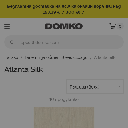
Безплатна доставка на всички онлайн поръчки над
153.39 € / 300 лв /.
0
Моята ко
Начало
Тапети за обществени сгради
Atlanta Silk
Atlanta Silk
10
продукт(а)