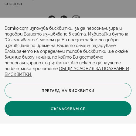
спорта
Последвайте ни:
Domko.com използва бисквитки, за да персонализира и
подобри Вашето изживяване в сайта. Избирайки бутона
“Съгласявам се”, можем да Ви предоставим по-добро
Начини на плащане:
изживяване по време на Вашето онлайн пазаруване.
Блокирането на определени типове бисквитки ще окаже
влияние върху начина, по който Ви доставяме
персонализирано съдържание. Ако искате да научите
повече, моля, прочетете
ОБЩИ УСЛОВИЯ ЗА ПОЛЗВАНЕ И
БИСКВИТКИ.
ПРЕГЛЕД НА БИСКВИТКИ
© 2024. Всички права запазени.
Общи условия
Политика за бисквитки
СЪГЛАСЯВАМ СЕ
Защита на личните данни
Карта на сайта
Политика за достъпност
Онлайн магазин от