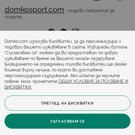
domkosport.com
 - подови покрития за 
спорта
Последвайте ни:
Domko.com използва бисквитки, за да персонализира и
подобри Вашето изживяване в сайта. Избирайки бутона
“Съгласявам се”, можем да Ви предоставим по-добро
Начини на плащане:
изживяване по време на Вашето онлайн пазаруване.
Блокирането на определени типове бисквитки ще окаже
влияние върху начина, по който Ви доставяме
персонализирано съдържание. Ако искате да научите
повече, моля, прочетете
ОБЩИ УСЛОВИЯ ЗА ПОЛЗВАНЕ И
БИСКВИТКИ.
ПРЕГЛЕД НА БИСКВИТКИ
© 2024. Всички права запазени.
Общи условия
Политика за бисквитки
СЪГЛАСЯВАМ СЕ
Защита на личните данни
Карта на сайта
Политика за достъпност