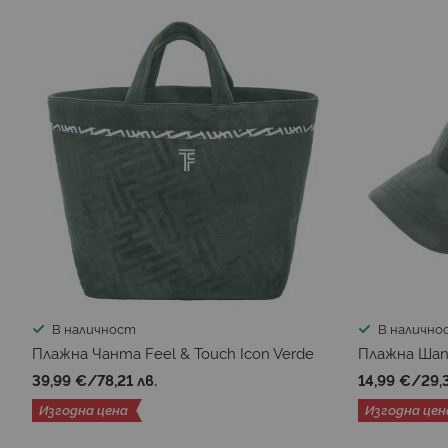
В наличност
В налично
Плажна Чанта Feel & Touch Icon Verde
Плажна Шапк
39,99 €
/
78,21 лв.
14,99 €
/
29,
Изгодна цена
Изгодна цен