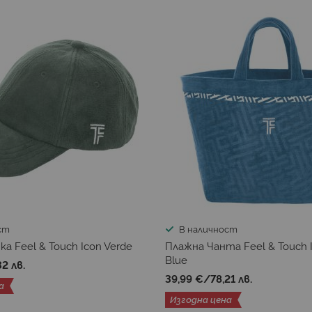
ст
В наличност
а Feel & Touch Icon Verde
Плажна Чанта Feel & Touch 
Blue
32 лв.
39,99 €
/
78,21 лв.
а
Изгодна цена