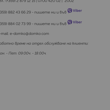
ел.:
(+359) 2 879 12 15
|
0700 420 02
|
*2002
+359) 882 43 66 29
 - пишете ни и във 
+359) 884 02 73 99
 - пишете ни и във 
-mail:
e-domko@domko.com
аботно време на отдел обслужване на клиенти:
он. - Пет. 09:00ч. - 18:00ч.