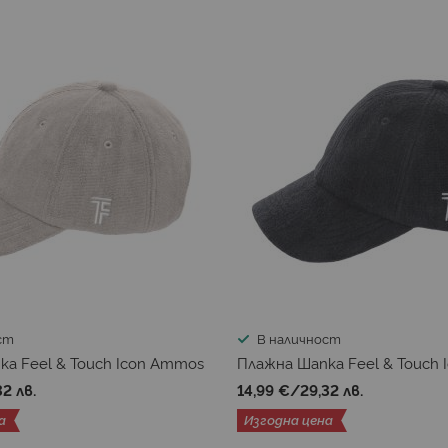
ст
В наличност
ка Feel & Touch Icon Ammos
Плажна Шапка Feel & Touch I
32 лв.
14,99 €
/
29,32 лв.
а
Изгодна цена