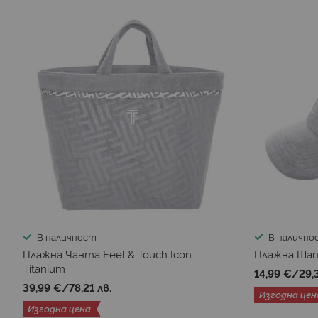
В наличност
В налично
Плажна Чанта Feel & Touch Icon
Плажна Шапк
Titanium
14,99 €
/
29,
39,99 €
/
78,21 лв.
Изгодна цен
Изгодна цена