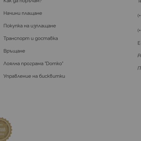
Как да поръчам?
Т
Начини плащане
(
Покупка на изплащане
(
Транспорт и доставка
E
Връщане
Р
Лоялна програма "Domko"
П
Управление на бисквитки