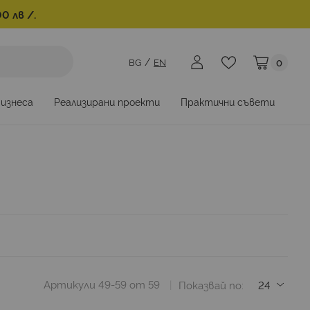
0 лв /.
BG
EN
0
Моята коли
бизнеса
Реализирани проекти
Практични съвети
Артикули
49
-
59
от
59
Показвай по