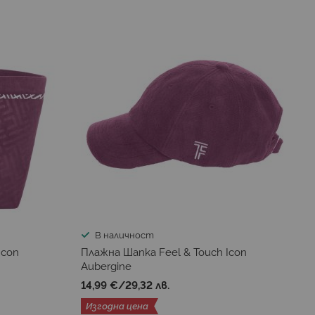
В наличност
Icon
Плажна Шапка Feel & Touch Icon
Aubergine
14,99 €
/
29,32 лв.
Изгодна цена