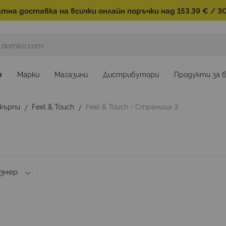
тна доставка на всички онлайн поръчки над 153.39 € / 30
я
Марки
Магазини
Дистрибутори
Продукти за 
 кърпи
Feel & Touch
Feel & Touch - Страница 3
змер