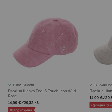
В наличност
В налично
Плажна Шапка Feel & Touch Icon Wild
Плажна Шап
Rose
14,99 €
/
29,
14,99 €
/
29,32 лв.
Изгодна цен
Изгодна цена