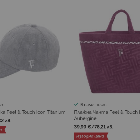
ст
В наличност
а Feel & Touch Icon Titanium
Плажна Чанта Feel & Touch 
Aubergine
32 лв.
39,99 €
/
78,21 лв.
а
Изгодна цена