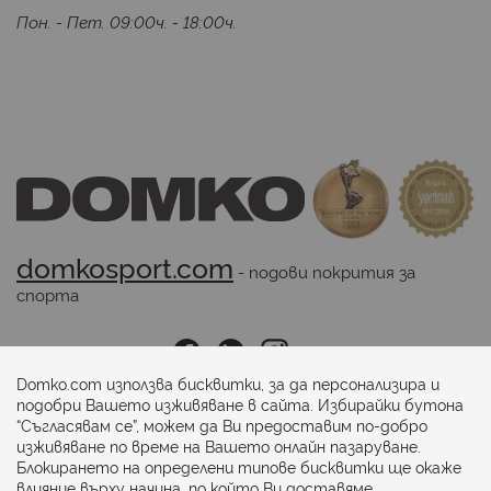
Пон. - Пет. 09:00ч. - 18:00ч.
domkosport.com
 - подови покрития за 
спорта
Последвайте ни:
Domko.com използва бисквитки, за да персонализира и
подобри Вашето изживяване в сайта. Избирайки бутона
“Съгласявам се”, можем да Ви предоставим по-добро
Начини на плащане:
изживяване по време на Вашето онлайн пазаруване.
Блокирането на определени типове бисквитки ще окаже
влияние върху начина, по който Ви доставяме