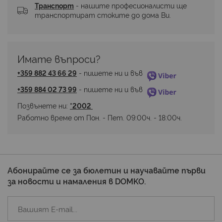
Транспорт
 - нашите професионалисти ще 
транспортират стоките до дома Ви.
Имате въпроси? 
+359 882 43 66 29
 - пишете ни и във 
+359 884 02 73 99
 - пишете ни и във 
Позвънете ни: 
*2002 
Работно време от Пон. - Пет. 09:00ч. - 18:00ч.
Абонирайте се за бюлетин и научавайте първи
за новости и намаления в DOMKO.