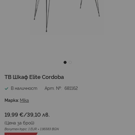
Преминете
ТВ Шкаф Elite Cordoba
към
началото
В наличност
Арт. №
681162
на
галерия
Марка:
Mika
със
снимки
19,99 €
/
39,10 лв.
(Цена за
брой
)
Валутен курс: 1 EUR = 1.95583 BGN