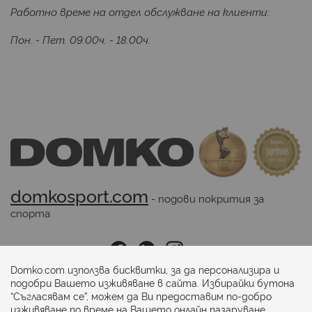
Работно време на отдел обслужване на клиенти:
Пон. - Пет. 09:00ч. - 18:00ч.
domkosport.com
 - подови покрития за 
спорта
Последвайте ни:
Domko.com използва бисквитки, за да персонализира и
подобри Вашето изживяване в сайта. Избирайки бутона
“Съгласявам се”, можем да Ви предоставим по-добро
Начини на плащане:
изживяване по време на Вашето онлайн пазаруване.