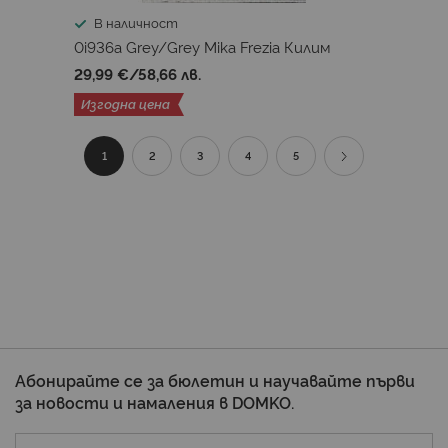
В наличност
0i936a Grey/Grey Mika Frezia Килим
29,99 €
/
58,66 лв.
Изгодна цена
Страница
В
Страница
Страница
Страница
Страница
Страница
Продължи
1
2
3
4
5
момента
четете
страница
Абонирайте се за бюлетин и научавайте първи
за новости и намаления в DOMKO.