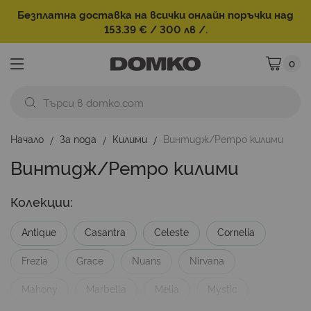
Безплатна доставка на всички онлайн поръчки над
153.39 € / 300 лв /.
0
Моята ко
Начало
За пода
Килими
Винтидж/Ретро килими
Винтидж/Ретро килими
Колекции:
Antique
Casantra
Celeste
Cornelia
Frezia
Grace
Nuans
Nirvana
Mahony
Marbella
Melia
Mystic