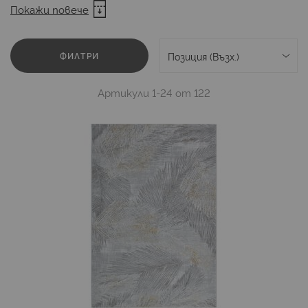
Odyssey
Olivia
Story
Tunguska
Покажи повече
ФИЛТРИ
Артикули
1
-
24
от
122