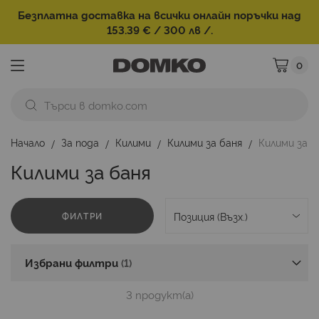
Безплатна доставка на всички онлайн поръчки над
153.39 € / 300 лв /.
0
Моята ко
Начало
За пода
Килими
Килими за баня
Килими за 
Килими за баня
ФИЛТРИ
Избрани филтри
3
продукт(а)