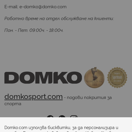
E-mail:
e-domko@domko.com
Работно време на отдел обслужване на клиенти:
Пон. - Пет. 09:00ч. - 18:00ч.
domkosport.com
 - подови покрития за 
спорта
Последвайте ни:
Domko.com използва бисквитки, за да персонализира и