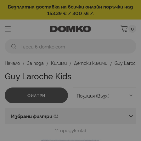
Безплатна доставка на всички онлайн поръчки над
153.39 € / 300 лв /.
0
Моята ко
Начало
За пода
Килими
Детски килими
Guy Laroche
Guy Laroche Kids
ФИЛТРИ
Избрани филтри
11
продукт(а)