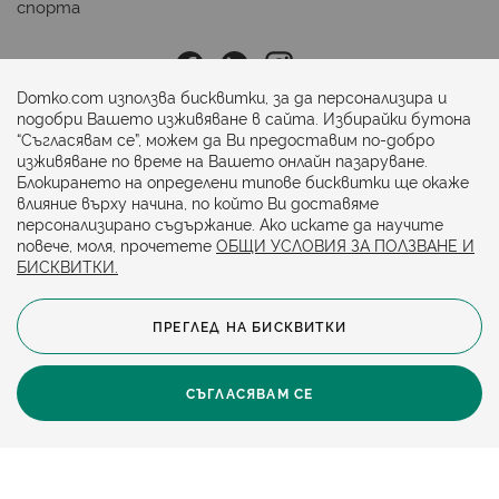
спорта
Последвайте ни:
Domko.com използва бисквитки, за да персонализира и
подобри Вашето изживяване в сайта. Избирайки бутона
“Съгласявам се”, можем да Ви предоставим по-добро
Начини на плащане:
изживяване по време на Вашето онлайн пазаруване.
Блокирането на определени типове бисквитки ще окаже
влияние върху начина, по който Ви доставяме
персонализирано съдържание. Ако искате да научите
повече, моля, прочетете
ОБЩИ УСЛОВИЯ ЗА ПОЛЗВАНЕ И
БИСКВИТКИ.
ПРЕГЛЕД НА БИСКВИТКИ
© 2024. Всички права запазени.
Общи условия
Политика за бисквитки
СЪГЛАСЯВАМ СЕ
Защита на личните данни
Карта на сайта
Политика за достъпност
Онлайн магазин от