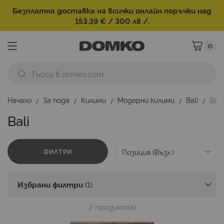
Безплатна доставка на всички онлайн поръчки над
153.39 € / 300 лв /.
0
Моята ко
Начало
За пода
Килими
Модерни килими
Bali
Bali
Bali
ФИЛТРИ
Избрани филтри
2
продукт(а)