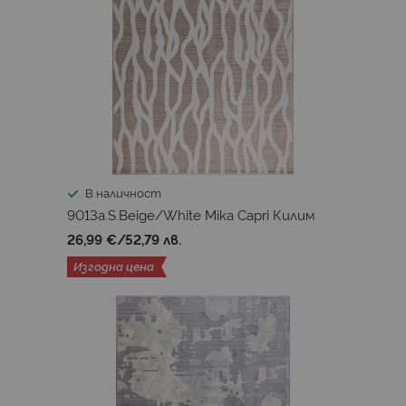
В наличност
9013a.S.Beige/White Mika Capri Килим
26,99 €
/
52,79 лв.
Изгодна цена