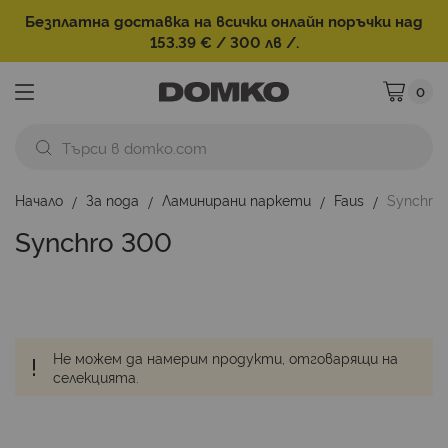
Безплатна доставка на всички онлайн поръчки над
153.39 € / 300 лв /.
0
Моята ко
Начало
За пода
Ламинирани паркети
Faus
Synchro
Synchro 300
Не можем да намерим продукти, отговарящи на
селекцията.