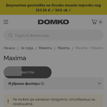
Безплатна доставка на всички онлайн поръчки над
153.39 € / 300 лв /.
0
Моята ко
Начало
За пода
Мокети
Maxima
Maxima - Мокети 
Maxima
ФИЛТРИ
Избрани филтри
Не можем да намерим продукти, отговарящи на
селекцията.