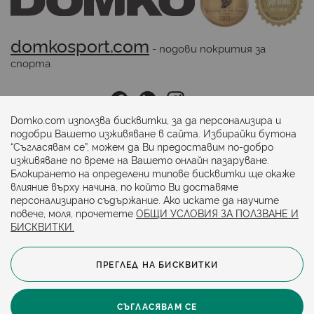
domkosport.com
 - подови покрития за 
спорта
Последвайте ни:
Domko.com използва бисквитки, за да персонализира и
подобри Вашето изживяване в сайта. Избирайки бутона
“Съгласявам се”, можем да Ви предоставим по-добро
Начини на плащане:
изживяване по време на Вашето онлайн пазаруване.
Блокирането на определени типове бисквитки ще окаже
влияние върху начина, по който Ви доставяме
персонализирано съдържание. Ако искате да научите
повече, моля, прочетете
ОБЩИ УСЛОВИЯ ЗА ПОЛЗВАНЕ И
БИСКВИТКИ.
ПРЕГЛЕД НА БИСКВИТКИ
© 2024. Всички права запазени.
Общи условия
Политика за бисквитки
СЪГЛАСЯВАМ СЕ