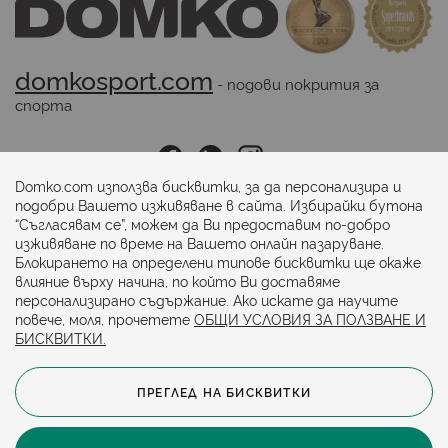
domkosport.com
 - подови покрития за 
спорта
Последвайте ни:
Domko.com използва бисквитки, за да персонализира и
подобри Вашето изживяване в сайта. Избирайки бутона
“Съгласявам се”, можем да Ви предоставим по-добро
Начини на плащане:
изживяване по време на Вашето онлайн пазаруване.
Блокирането на определени типове бисквитки ще окаже
влияние върху начина, по който Ви доставяме
персонализирано съдържание. Ако искате да научите
повече, моля, прочетете
ОБЩИ УСЛОВИЯ ЗА ПОЛЗВАНЕ И
БИСКВИТКИ.
ПРЕГЛЕД НА БИСКВИТКИ
© 2024. Всички права запазени.