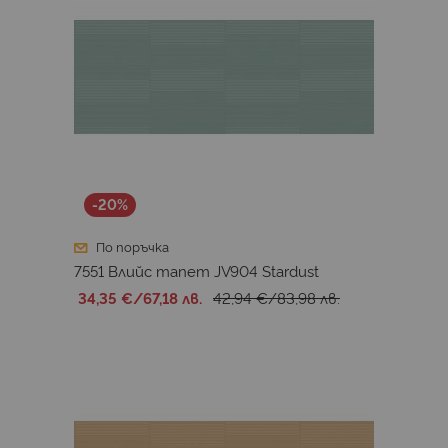
-20%
По поръчка
7551 Влийс тапет JV904 Stardust
34,35 €
/
67,18 лв.
42,94 €
/
83,98 лв.