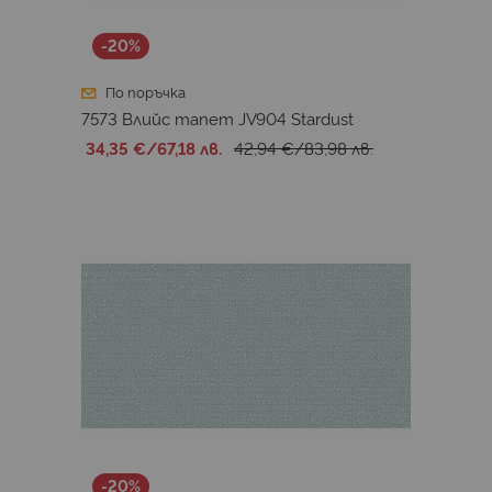
-20%
По поръчка
7573 Влийс тапет JV904 Stardust
34,35 €
/
67,18 лв.
42,94 €
/
83,98 лв.
-20%