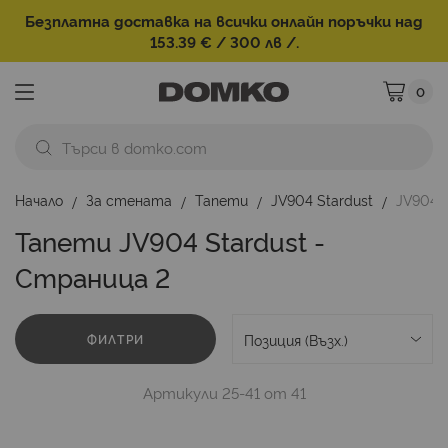
Безплатна доставка на всички онлайн поръчки над
153.39 € / 300 лв /.
0
Моята ко
Начало
За стената
Тапети
JV904 Stardust
JV904 
Тапети JV904 Stardust -
Страница 2
ФИЛТРИ
Артикули
25
-
41
от
41