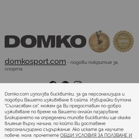
domkosport.com
 - подови покрития за 
спорта
Последвайте ни:
Domko.com използва бисквитки, за да персонализира и
подобри Вашето изживяване в сайта. Избирайки бутона
“Съгласявам се”, можем да Ви предоставим по-добро
Начини на плащане:
изживяване по време на Вашето онлайн пазаруване.
Блокирането на определени типове бисквитки ще окаже
влияние върху начина, по който Ви доставяме
персонализирано съдържание. Ако искате да научите
повече, моля, прочетете
ОБЩИ УСЛОВИЯ ЗА ПОЛЗВАНЕ И