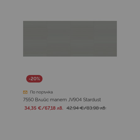
-20%
По поръчка
7550 Влийс тапет JV904 Stardust
34,35 €
/
67,18 лв.
42,94 €
/
83,98 лв.