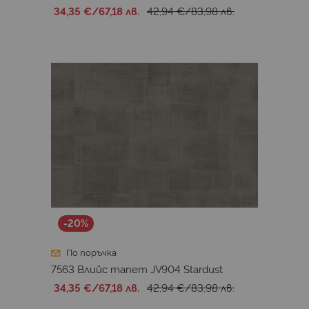
34,35 €
/
67,18 лв.
42,94 €
/
83,98 лв.
-20%
По поръчка
7563 Влийс тапет JV904 Stardust
34,35 €
/
67,18 лв.
42,94 €
/
83,98 лв.