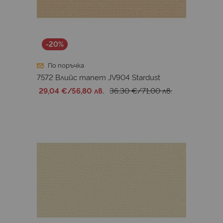
-20%
По поръчка
7572 Влийс тапет JV904 Stardust
29,04 €
/
56,80 лв.
36,30 €
/
71,00 лв.