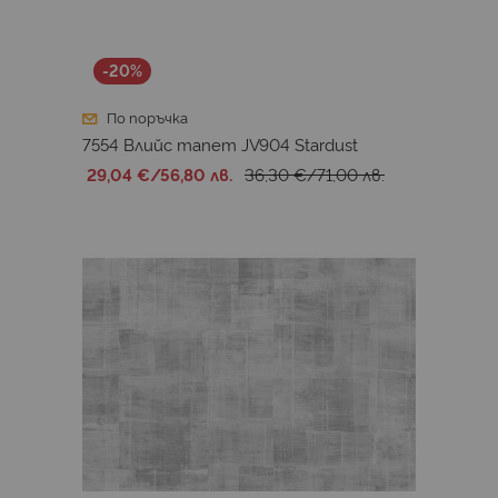
-20%
По поръчка
7554 Влийс тапет JV904 Stardust
29,04 €
/
56,80 лв.
36,30 €
/
71,00 лв.