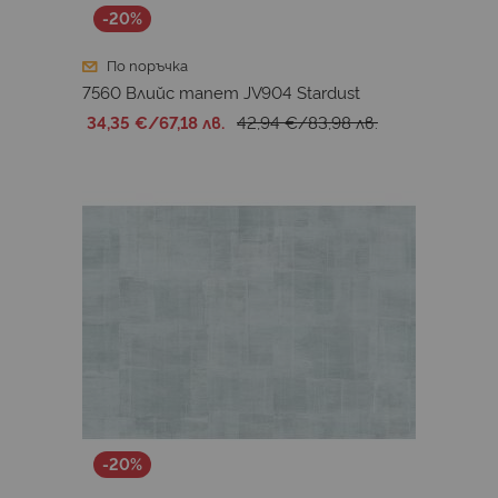
-20%
По поръчка
7560 Влийс тапет JV904 Stardust
34,35 €
/
67,18 лв.
42,94 €
/
83,98 лв.
-20%