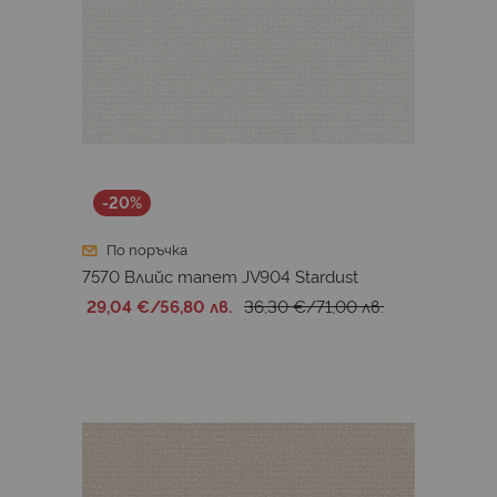
-20%
По поръчка
7570 Влийс тапет JV904 Stardust
29,04 €
/
56,80 лв.
36,30 €
/
71,00 лв.