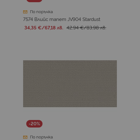
По поръчка
7574 Влийс тапет JV904 Stardust
34,35 €
/
67,18 лв.
42,94 €
/
83,98 лв.
-20%
По поръчка