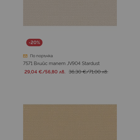
-20%
По поръчка
7571 Влийс тапет JV904 Stardust
29,04 €
/
56,80 лв.
36,30 €
/
71,00 лв.