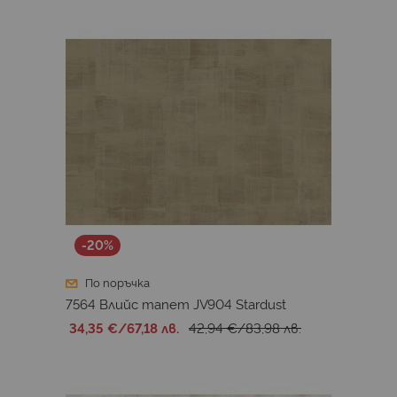
-20%
По поръчка
7564 Влийс тапет JV904 Stardust
34,35 €
/
67,18 лв.
42,94 €
/
83,98 лв.