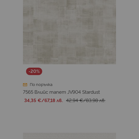
-20%
По поръчка
7565 Влийс тапет JV904 Stardust
34,35 €
/
67,18 лв.
42,94 €
/
83,98 лв.