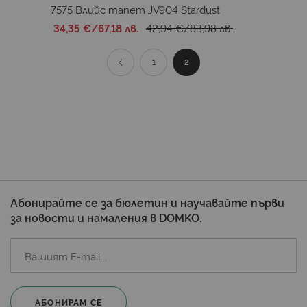
7575 Влийс тапет JV904 Stardust
34,35 €
/
67,18 лв.
42,94 €
/
83,98 лв.
Страница
Страница
Назад
Страница
В
1
2
момента
четете
страница
Абонирайте се за бюлетин и научавайте първи
за новости и намаления в DOMKO.
АБОНИРАМ СЕ