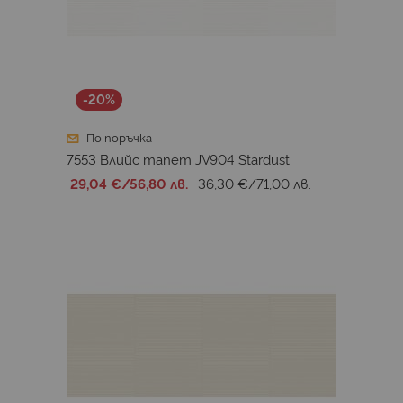
-20%
По поръчка
7553 Влийс тапет JV904 Stardust
29,04 €
/
56,80 лв.
36,30 €
/
71,00 лв.