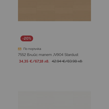
-20%
По поръчка
7552 Влийс тапет JV904 Stardust
34,35 €
/
67,18 лв.
42,94 €
/
83,98 лв.