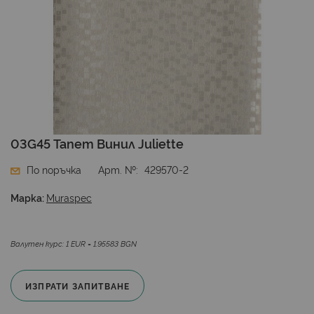
Преминете
03G45 Тапет Винил Juliette
към
началото
По поръчка
Арт. №
429570-2
на
галерия
Марка:
Muraspec
със
снимки
Валутен курс: 1 EUR = 1.95583 BGN
ИЗПРАТИ ЗАПИТВАНЕ