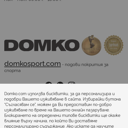
domkosport.com
 - подови покрития за 
спорта
Последвайте ни:
Domko.com използва бисквитки, за да персонализира и
подобри Вашето изживяване в сайта. Избирайки бутона
“Съгласявам се”, можем да Ви предоставим по-добро
Начини на плащане:
изживяване по време на Вашето онлайн пазаруване.
Блокирането на определени типове бисквитки ще окаже
влияние върху начина, по който Ви доставяме
персонализирано съдържание. Ако искате да научите