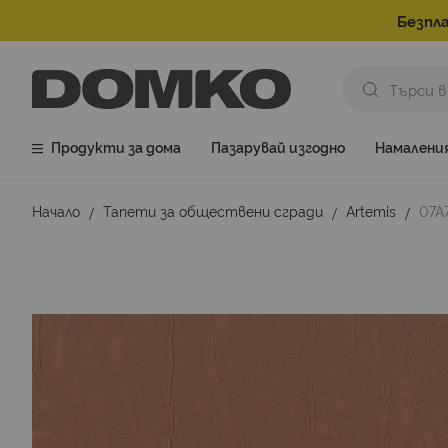
Безпла
Продукти за дома
Пазарувай изгодно
Намалени
Начало
Тапети за обществени сгради
Artemis
07A
Преминете
към
края
на
галерията
на
изображенията