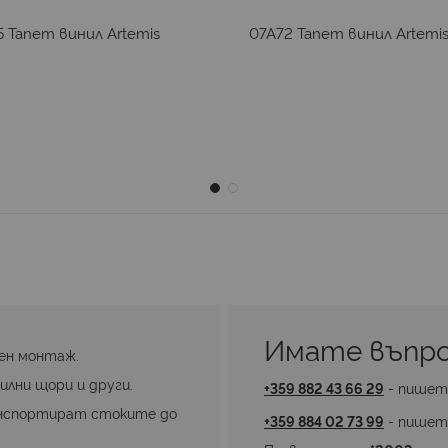
 Тапет винил Artemis
07A72 Тапет винил Artemi
Имате въпро
ен монтаж.
илни щори и други.
+359 882 43 66 29
 - пишет
нспортират стоките до 
+359 884 02 73 99
 - пишет