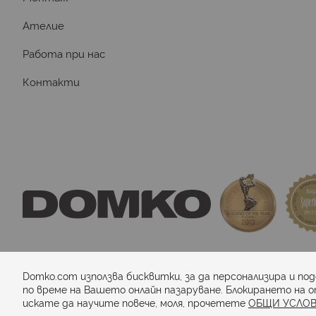
Ателие
Работа при нас
Контакти
domkosport.com
 - подови покрития за спор
Domko.com използва бисквитки, за да персонализира и по
по време на Вашето онлайн пазаруване. Блокирането на о
искате да научите повече, моля, прочетете
ОБЩИ УСЛОВ