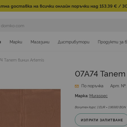
тна доставка на всички онлайн поръчки над 153.39 € / 30
я
Марки
Магазини
Дистрибутори
Продукти за 
74 Тапет винил Artemis
07A74 Тапет 
По поръчка
Арт. №
Марка:
Muraspec
Валутен курс: 1 EUR = 1.95583 BGN
ИЗПРАТИ ЗАПИТВАНЕ