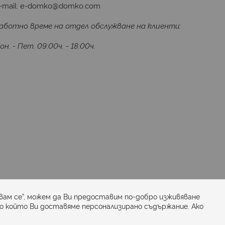
-mail:
e-domko@domko.com
аботно време на отдел обслужване на клиенти:
он. - Пет. 09:00ч. - 18:00ч.
Последвайте ни:
вам се”, можем да Ви предоставим по-добро изживяване
по който Ви доставяме персонализирано съдържание. Ако