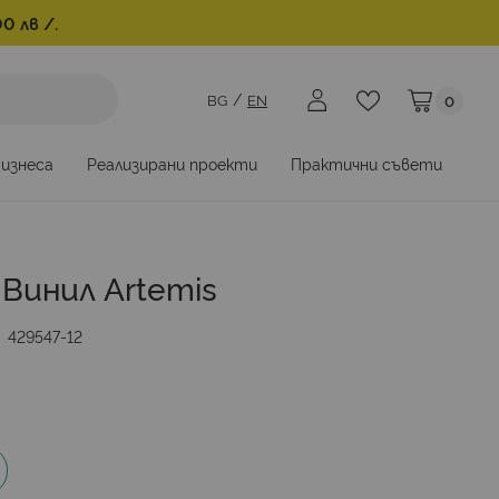
0 лв /.
BG
EN
0
Моята коли
бизнеса
Реализирани проекти
Практични съвети
Винил Artemis
429547-12