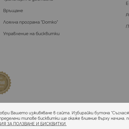
E
Връщане
Р
Лоялна програма "Domko"
П
Управление на бисквитки
та
добри Вашето изживяване в сайта. Избирайки бутона “Съглася
пределени типове бисквитки ще окаже влияние върху начина, 
ИЯ ЗА ПОЛЗВАНЕ И БИСКВИТКИ.