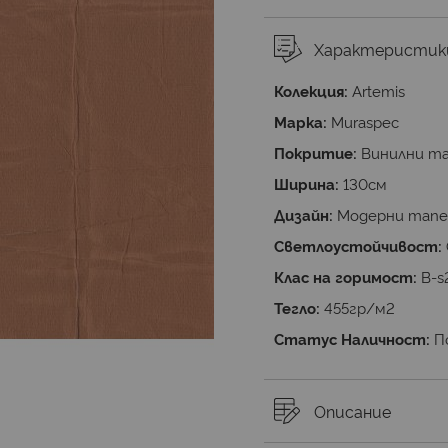
Характеристик
Колекция:
Artemis
Марка:
Muraspec
Покритие:
Винилни т
Ширина:
130cм
Дизайн:
Модерни тап
Светлоустойчивост:
Клас на горимост:
B-s
Тегло:
455гр/м2
Статус Наличност:
П
Описание