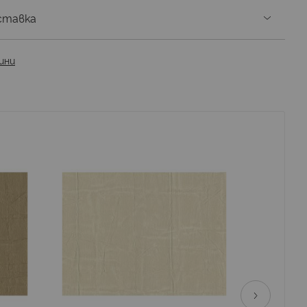
ставка
ини