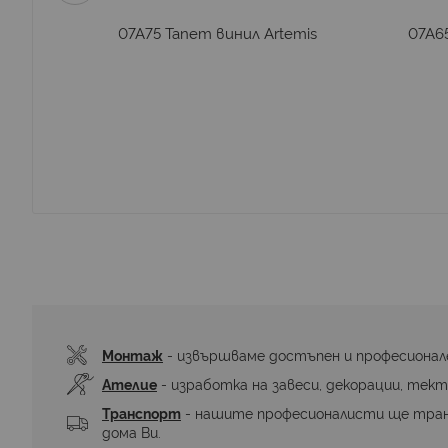
emis
07A75 Тапет винил Artemis
07A65
Монтаж
 - извършваме достъпен и професионал
Ателие
 - изработка на завеси, декорации, тект
Транспорт
 - нашите професионалисти ще тра
дома Ви.