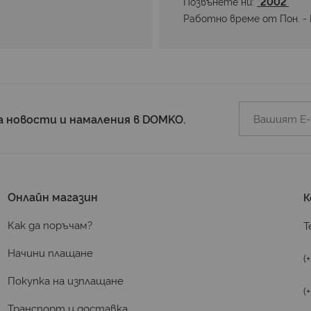
Позвънете ни: 
*2002 
Работно време от Пон. - П
а новости и намаления в DOMKO.
Онлайн магазин
К
Как да поръчам?
Т
Начини плащане
(
Покупка на изплащане
(
Транспорт и доставка