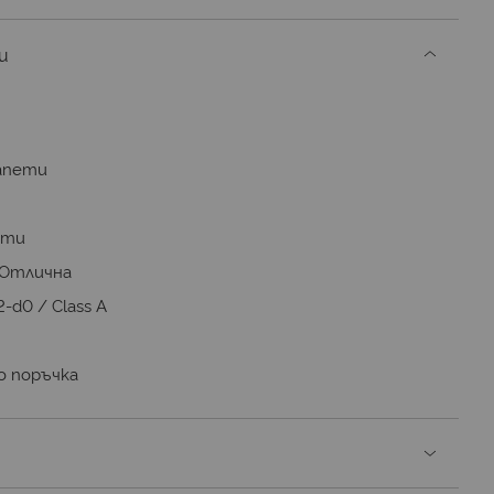
и
апети
ети
Отлична
2-d0 / Class A
о поръчка