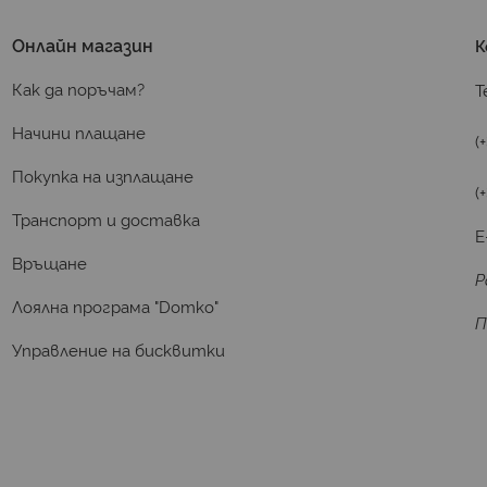
Онлайн магазин
К
Как да поръчам?
Т
Начини плащане
(
Покупка на изплащане
(
Транспорт и доставка
E
Връщане
Р
Лоялна програма "Domko"
П
Управление на бисквитки