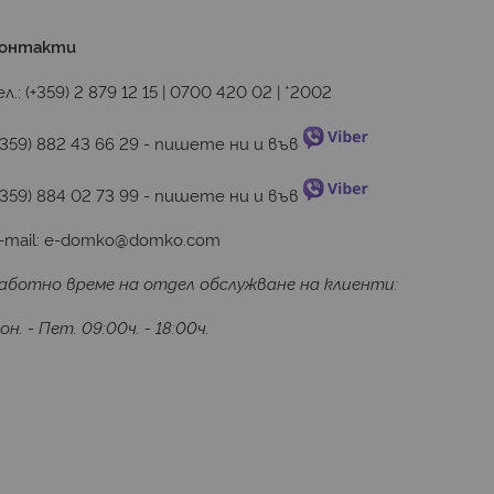
онтакти
ел.:
(+359) 2 879 12 15
|
0700 420 02
|
*2002
+359) 882 43 66 29
 - пишете ни и във 
+359) 884 02 73 99
 - пишете ни и във 
-mail:
e-domko@domko.com
аботно време на отдел обслужване на клиенти:
он. - Пет. 09:00ч. - 18:00ч.