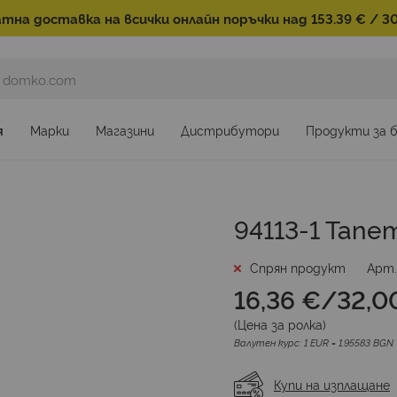
тна доставка на всички онлайн поръчки над 153.39 € / 30
я
Марки
Магазини
Дистрибутори
Продукти за 
94113-1 Тапет
Спрян продукт
Арт
16,36 €
/
32,00
(Цена за
ролка
)
Валутен курс: 1 EUR = 1.95583 BGN
Купи на изплащане