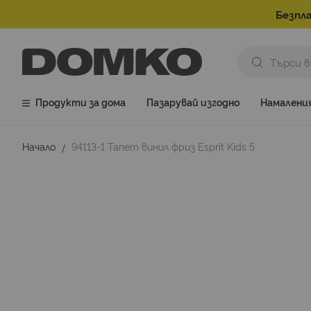
Безпла
Продукти за дома
Пазарувай изгодно
Намалени
Начало
94113-1 Тапет винил фриз Esprit Kids 5
Преминете
към
края
на
галерията
на
изображенията