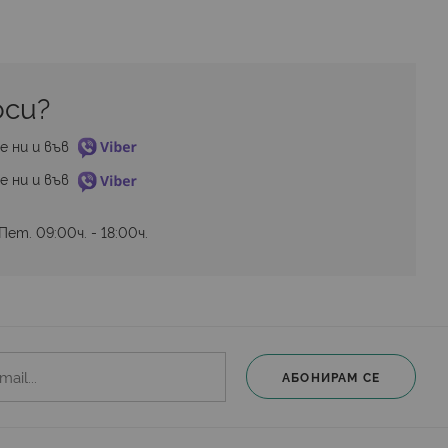
си? 
е ни и във 
е ни и във 
ет. 09:00ч. - 18:00ч.
АБОНИРАМ СЕ