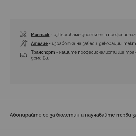
към
началото
на
галерия
със
снимки
Монтаж
 - извършваме достъпен и професионал
Ателие
 - изработка на завеси, декорации, тект
Транспорт
 - нашите професионалисти ще тра
дома Ви.
Абонирайте се за бюлетин и научавайте първи з