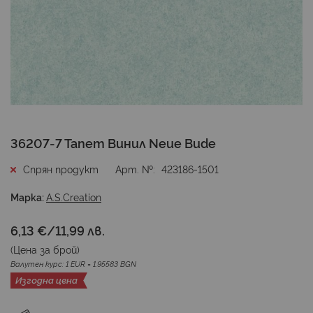
Преминете
36207-7 Тапет Винил Neue Bude
към
началото
Спрян продукт
Арт. №
423186-1501
на
галерия
Марка:
A.S.Creation
със
снимки
6,13 €
/
11,99 лв.
(Цена за
брой
)
Валутен курс: 1 EUR = 1.95583 BGN
Изгодна цена