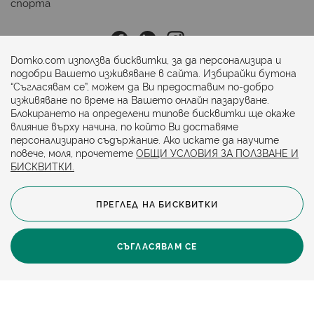
спорта
Последвайте ни:
Domko.com използва бисквитки, за да персонализира и
подобри Вашето изживяване в сайта. Избирайки бутона
“Съгласявам се”, можем да Ви предоставим по-добро
Начини на плащане:
изживяване по време на Вашето онлайн пазаруване.
Блокирането на определени типове бисквитки ще окаже
влияние върху начина, по който Ви доставяме
персонализирано съдържание. Ако искате да научите
повече, моля, прочетете
ОБЩИ УСЛОВИЯ ЗА ПОЛЗВАНЕ И
БИСКВИТКИ.
ПРЕГЛЕД НА БИСКВИТКИ
© 2024. Всички права запазени.
Общи условия
Политика за бисквитки
СЪГЛАСЯВАМ СЕ
Защита на личните данни
Карта на сайта
Политика за достъпност
Онлайн магазин от