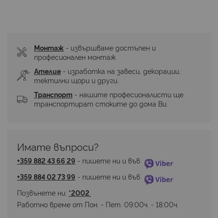
Монтаж
 - извършваме достъпен и 
професионален монтаж.
Ателие
 - изработка на завеси, декорации, 
тектилни щори и други.
Транспорт
 - нашите професионалисти ще 
транспортират стоките до дома Ви.
Имате въпроси? 
+359 882 43 66 29
 - пишете ни и във 
+359 884 02 73 99
 - пишете ни и във 
Позвънете ни: 
*2002 
Работно време от Пон. - Пет. 09:00ч. - 18:00ч.