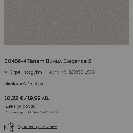
Преминете
30486-4 Тапет Винил Elegance 5
към
началото
Спрян продукт
Арт. №
829890-1508
на
галерия
Марка:
A.S.Creation
със
снимки
10,22 €
/
19,99 лв.
(Цена за
ролка
)
Валутен курс: 1 EUR = 1.95583 BGN
Купи на изплащане