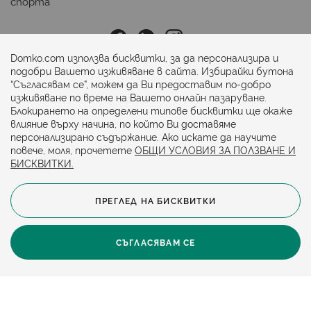
спорта
Последвайте ни:
Domko.com използва бисквитки, за да персонализира и
подобри Вашето изживяване в сайта. Избирайки бутона
“Съгласявам се”, можем да Ви предоставим по-добро
Начини на плащане:
изживяване по време на Вашето онлайн пазаруване.
Блокирането на определени типове бисквитки ще окаже
влияние върху начина, по който Ви доставяме
персонализирано съдържание. Ако искате да научите
повече, моля, прочетете
ОБЩИ УСЛОВИЯ ЗА ПОЛЗВАНЕ И
БИСКВИТКИ.
ПРЕГЛЕД НА БИСКВИТКИ
© 2024. Всички права запазени.
Общи условия
Политика за бисквитки
СЪГЛАСЯВАМ СЕ
Защита на личните данни
Карта на сайта
Политика за достъпност
Онлайн магазин от