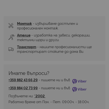
Монтаж
 - извършваме достъпен и 
професионален монтаж.
Ателие
 - изработка на завеси, декорации, 
тектилни щори и други.
Транспорт
 - нашите професионалисти ще 
транспортират стоките до дома Ви.
Имате въпроси? 
+359 882 43 66 29
 - пишете ни и във 
+359 884 02 73 99
 - пишете ни и във 
Позвънете ни: 
*2002 
Работно време от Пон. - Пет. 09:00ч. - 18:00ч.