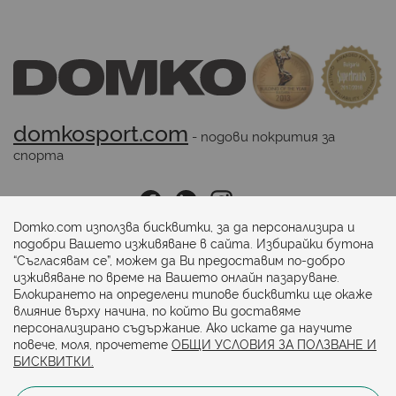
domkosport.com
 - подови покрития за 
спорта
Последвайте ни:
Domko.com използва бисквитки, за да персонализира и
подобри Вашето изживяване в сайта. Избирайки бутона
“Съгласявам се”, можем да Ви предоставим по-добро
Начини на плащане:
изживяване по време на Вашето онлайн пазаруване.
Блокирането на определени типове бисквитки ще окаже
влияние върху начина, по който Ви доставяме
персонализирано съдържание. Ако искате да научите
повече, моля, прочетете
ОБЩИ УСЛОВИЯ ЗА ПОЛЗВАНЕ И
БИСКВИТКИ.