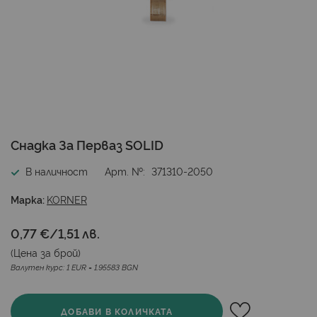
Преминете
Снадка За Перваз SOLID
към
началото
В наличност
Арт. №
371310-2050
на
галерия
Марка:
KORNER
със
снимки
0,77 €
/
1,51 лв.
(Цена за
брой
)
Валутен курс: 1 EUR = 1.95583 BGN
ДОБАВИ В КОЛИЧКАТА