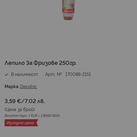
Преминете
Лепило За Фризове 250гр.
към
началото
В наличност
Арт. №
170088-2151
на
галерия
Марка:
Decotric
със
снимки
3,59 €
/
7,02 лв.
(Цена за
брой
)
Валутен курс: 1 EUR = 1.95583 BGN
Изгодна цена