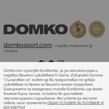
domkosport.com
 - подови покрития за 
спорта
Последвайте ни:
Domko.com използва бисквитки, за да персонализира и
подобри Вашето изживяване в сайта. Избирайки бутона
“Съгласявам се”, можем да Ви предоставим по-добро
Начини на плащане:
изживяване по време на Вашето онлайн пазаруване.
Блокирането на определени типове бисквитки ще окаже
влияние върху начина, по който Ви доставяме
персонализирано съдържание. Ако искате да научите
повече, моля, прочетете
ОБЩИ УСЛОВИЯ ЗА ПОЛЗВАНЕ И
БИСКВИТКИ.