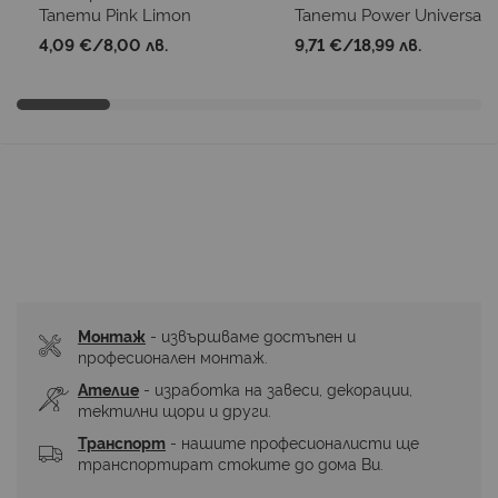
Тапети Pink Limon
Тапети Power Universal
4,09 €
/
8,00 лв.
9,71 €
/
18,99 лв.
Монтаж
 - извършваме достъпен и 
професионален монтаж.
Ателие
 - изработка на завеси, декорации, 
тектилни щори и други.
Транспорт
 - нашите професионалисти ще 
транспортират стоките до дома Ви.