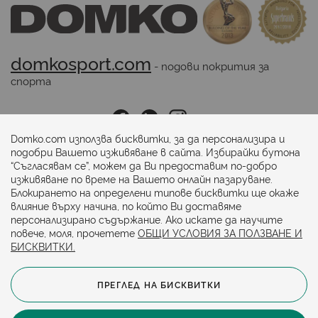
domkosport.com
 - подови покрития за 
спорта
Последвайте ни:
Domko.com използва бисквитки, за да персонализира и
подобри Вашето изживяване в сайта. Избирайки бутона
“Съгласявам се”, можем да Ви предоставим по-добро
Начини на плащане:
изживяване по време на Вашето онлайн пазаруване.
Блокирането на определени типове бисквитки ще окаже
влияние върху начина, по който Ви доставяме
персонализирано съдържание. Ако искате да научите
повече, моля, прочетете
ОБЩИ УСЛОВИЯ ЗА ПОЛЗВАНЕ И
БИСКВИТКИ.
ПРЕГЛЕД НА БИСКВИТКИ
© 2024. Всички права запазени.