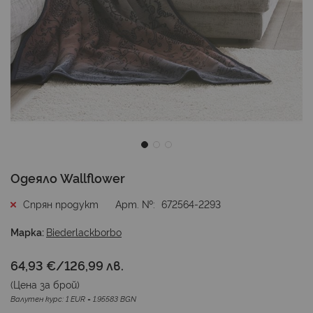
Преминете
Одеяло Wallflower
към
началото
Спрян продукт
Арт. №
672564-2293
на
галерия
Марка:
Biederlackborbo
със
снимки
64,93 €
/
126,99 лв.
(Цена за
брой
)
Валутен курс: 1 EUR = 1.95583 BGN