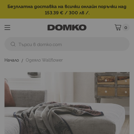
Безплатна доставка на всички онлайн поръчки над
153.39 € / 300 лв /.
0
Моята ко
Начало
Одеяло Wallflower
Преминете
към
края
на
галерията
на
изображенията