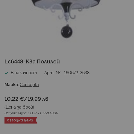
Преминете
Lc6448-K3a Полилей
към
началото
В наличност
Арт. №
160672-2638
на
галерия
Марка:
Concepta
със
снимки
10,22 €
/
19,99 лв.
(Цена за
брой
)
Валутен курс: 1 EUR = 1.95583 BGN
Изгодна цена