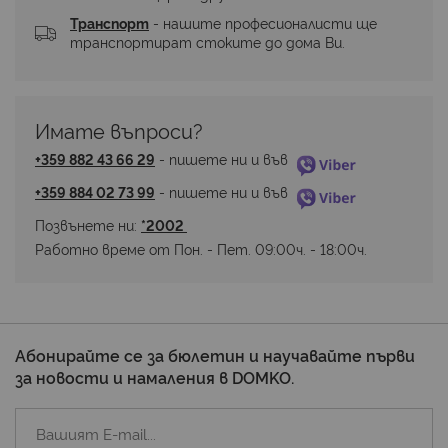
Транспорт
 - нашите професионалисти ще 
транспортират стоките до дома Ви.
Имате въпроси? 
+359 882 43 66 29
 - пишете ни и във 
+359 884 02 73 99
 - пишете ни и във 
Позвънете ни: 
*2002 
Работно време от Пон. - Пет. 09:00ч. - 18:00ч.
Абонирайте се за бюлетин и научавайте първи
за новости и намаления в DOMKO.