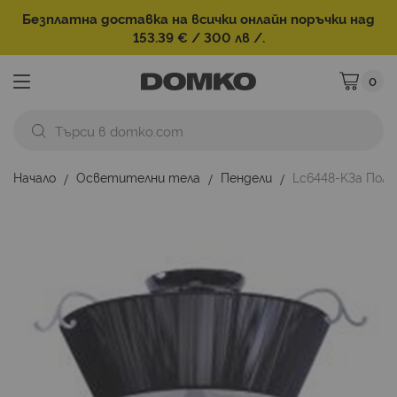
Безплатна доставка на всички онлайн поръчки над
153.39 € / 300 лв /.
0
Моята ко
Начало
Осветителни тела
Пендели
Lc6448-K3a Поли
Преминете
към
края
на
галерията
на
изображенията