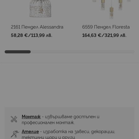
2161 Пендел Alessandra
6559 Пендел Floresta
58,28 €
/
113,99 лв.
164,63 €
/
321,99 лв.
Монтаж
 - извършваме достъпен и 
професионален монтаж.
Ателие
 - изработка на завеси, декорации, 
тектилни щори и други.