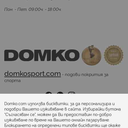
Пон. - Пет. 09:00ч. - 18:00ч.
domkosport.com
 - подови покрития за 
спорта
Последвайте ни:
Domko.com използва бисквитки, за да персонализира и
подобри Вашето изживяване в сайта. Избирайки бутона
“Съгласявам се”, можем да Ви предоставим по-добро
Начини на плащане:
изживяване по време на Вашето онлайн пазаруване.
Блокирането на определени типове бисквитки ще окаже